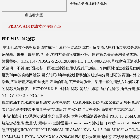
英特诺曼液压制动滤芯
点击看大图
FRD.WJA1.017滤芯
的详细介绍
FRD.WJA1.017滤芯
空压机滤芯不锈钢折叠滤芯炼油厂原料油过滤器滤芯可反复清洗原料油过滤器是炼油
易堵塞。采用一般的物理与化学的方法清洗效果不好。通过筛选决定采用高温烘烤、
效果很好。ND5J1847-ND5C275 2600R003BN4HC HCX-400X20 46号抗磨液压油滤芯 
关键词：不锈钢折叠滤芯 1 原油过滤器使用状况我厂加氢二车间原料油过滤器是由美
度为20μm的烧结网滤芯,因长时间(1年半)经过原料油的过滤与分离,滤芯的表面内
杂质,严重堵塞,不能正常使用,严重的影响了产量与质量。采用一般的清洗方法解决不
的滤芯只能报废。 HC7400SKZ4H 水除油滤芯 海航油滤芯 航油过滤芯 油气分离滤芯 PI21
N15DM002 C156.73.52.08
撬装式油中除水成套设备滤芯 天然气滤芯 GARDNER-DENVER 55B27 油气分离滤
表1 滤芯基本数据 中联重科空气滤筒 含油污水处理设备滤芯 高效重油过滤器滤芯
中航油滤芯 TYJ系列立式油水分离器滤芯 大型污水除油设备滤芯 PX33-13-2-SMX1
烧结滤芯型号 数量/支 规格/mm 过滤通量/(L·min-1·m-2) 滤芯接口 材质 2-5685-0384-9
装甲车滤芯HC8900FUP39H P/N603M TR-25470 LXM-15-11.5 20015H10SL-AOO-O-
LXM-15-14.5 PX33-13-2-SMX10 A-2-20-G01BM 颇尔大流量油滤芯 不锈钢锥形滤芯