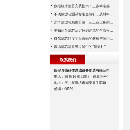
数控机床滤芯安装指南：三步精准操作，杜绝设备“亚健康”
不锈钢滤芯测试标准全解析，从材料性能到应用场景的严苛验证
润滑油滤芯精度分级：从工业设备到精密系统的过滤密码
主轴油泵滤芯从定位到调试的全流程解析
颇尔滤芯精度字母编码的解析与应用指南
聚结滤芯是多级过滤中的“顶梁柱”
联系我们
固安县慷硕佳过滤设备制造有限公司
电话：86-0316-6122813（传真同号）
地址：河北省廊坊市固安县牛驼镇
邮编：065501