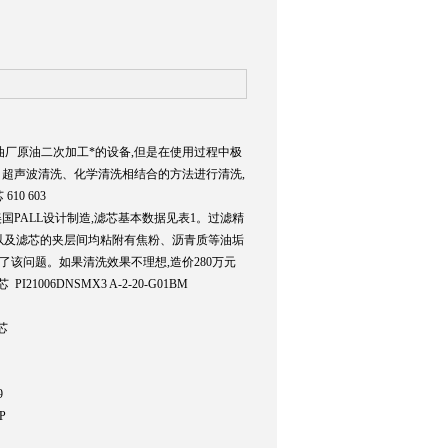
厂原油二次加工*的设备,但是在使用过程中极
超声波清洗、化学清洗相结合的方法进行清洗,
610 603
国PALL设计制造,滤芯基本数据见表1。过滤精
外,以及滤芯的夹层间均粘附有焦粉、沥青质等油垢
了该问题。如果清洗效果不理想,造价280万元
006DNSMX3 A-2-20-G01BM
芯
0
9
P