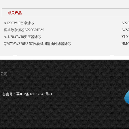
相关产品
A120CW10富卓滤芯
A2
富卓除杂滤芯A220G01BM
A-2
A-1-20-CW10变压器滤芯
YLX
QF9703WS20H3.5C汽轮机润滑油过滤器滤芯
HM
限公司
冀ICP备18037643号-1
备案号：