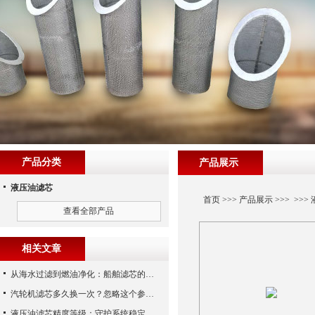
产品分类
产品展示
液压油滤芯
首页
>>>
产品展示
>>> >>>
查看全部产品
相关文章
从海水过滤到燃油净化：船舶滤芯的多场景应用解析
汽轮机滤芯多久换一次？忽略这个参数，机组非停损失可能上百万！
液压油滤芯精度等级：守护系统稳定与寿命的“微米标尺”