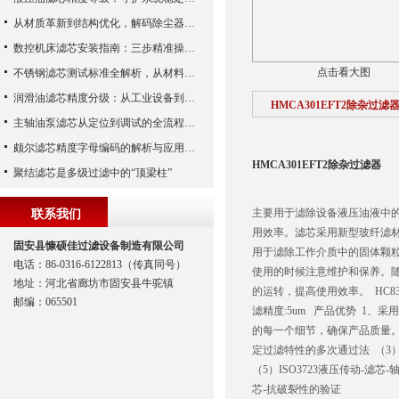
从材质革新到结构优化，解码除尘器滤芯性能跃升的核心逻辑
数控机床滤芯安装指南：三步精准操作，杜绝设备“亚健康”
点击看大图
不锈钢滤芯测试标准全解析，从材料性能到应用场景的严苛验证
润滑油滤芯精度分级：从工业设备到精密系统的过滤密码
HMCA301EFT2除杂过滤
主轴油泵滤芯从定位到调试的全流程解析
颇尔滤芯精度字母编码的解析与应用指南
HMCA301EFT2除杂过滤器
聚结滤芯是多级过滤中的“顶梁柱”
主要用于滤除设备液压油液中
联系我们
用效率。滤芯采用新型玻纤滤
固安县慷硕佳过滤设备制造有限公司
用于滤除工作介质中的固体颗
电话：86-0316-6122813（传真同号）
使用的时候注意维护和保养。
地址：河北省廊坊市固安县牛驼镇
的运转，提高使用效率。 HC831
邮编：065501
滤精度:5um 产品优势 1
的每一个细节，确保产品质量。 测
定过滤特性的多次通过法 （3）I
（5）ISO3723液压传动-滤芯
芯-抗破裂性的验证