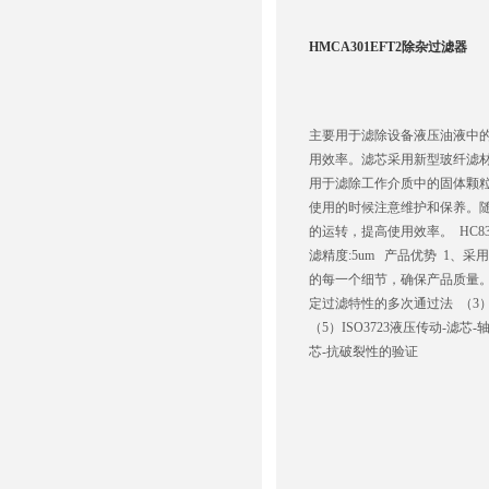
HMCA301EFT2除杂过滤器
主要用于滤除设备液压油液中
用效率。滤芯采用新型玻纤滤
用于滤除工作介质中的固体颗
使用的时候注意维护和保养。
的运转，提高使用效率。 HC831
滤精度:5um 产品优势 1
的每一个细节，确保产品质量。 测
定过滤特性的多次通过法 （3）I
（5）ISO3723液压传动-滤芯
芯-抗破裂性的验证