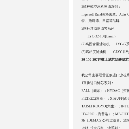
2螺杆式空压机三滤系列：
Ingersoll-Rand英格索兰、At
特、施耐德、日盛等品牌
3国标过滤器滤芯系列
LYC-32-100(L/min)
(7)高固含量滤油机 LYC-G系列 L
(8)高粘度滤油机 GLYC系列 GL
30-150-207硅藻土滤芯除酸滤芯
我公司主要经营互换进口滤芯
1互换进口滤芯系列：
PALL（颇尔）；HYDAC（贺
FILTREC(富卓）；STAUFF(西
TAISEI KOGYO(大生）；I
HY-PRO（海普洛）；MP-FILT
格（DEMAG)公司过滤器、滤
2螺杆式空压机三滤系列：