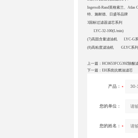
Ingersoll-Rand英格索兰、At
特、施耐德、日盛等品牌
3国标过滤器滤芯系列
LYC-32-100(L/min)
(7)高固含量滤油机 LYC-G系列 L
(8)高粘度滤油机 GLYC系列 GL
上一篇：
HC0653FCG39Z除酸
下一篇：
EH系统抗燃油滤芯
产品：
您的单位：
您的姓名：