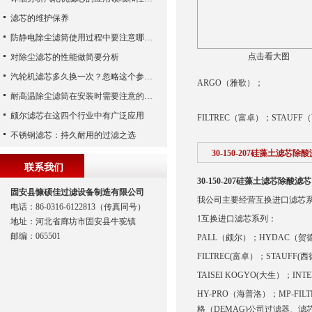
滤芯的维护保养
防静电除尘滤筒使用过程中要注意哪些事项
点击看大图
对除尘滤芯的性能做简要分析
汽轮机滤芯多久换一次？忽略这个参数，机组非停损失可能上百万！
ARGO（雅歌）；
耐高温除尘滤筒在安装时需要注意的事项
颇尔滤芯在这四个行业中有广泛应用
FILTREC（富卓）；STAUF
不锈钢滤芯：持久耐用的过滤之选
30-150-207硅藻土滤芯除
联系我们
30-150-207硅藻土滤芯除酸滤芯
固安县慷硕佳过滤设备制造有限公司
我公司主要经营互换进口滤芯
电话：86-0316-6122813（传真同号）
1互换进口滤芯系列：
地址：河北省廊坊市固安县牛驼镇
邮编：065501
PALL（颇尔）；HYDAC（贺
FILTREC(富卓）；STAUFF(西
TAISEI KOGYO(大生）；I
HY-PRO（海普洛）；MP-FILT
格（DEMAG)公司过滤器、滤