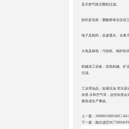
及天然气除尘颗粒过滤。
纺织及包装：聚酯熔体在拉丝
电子及制药：反渗透水、去离
火电及核电：汽轮机、锅炉的
机械加工设备：造纸机械、矿
过滤。
工业用油品：如液压油.变压器
杂质.水和空气等，这些杂质
塞造成生产事故。
上一篇：
2600R010BN4HC/-B
下一篇：
颇尔滤芯HC7500SKP