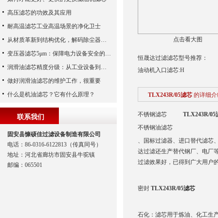
高压滤芯的功效及其应用
耐高温滤芯工业高温场景的净化卫士
点击看大图
从材质革新到结构优化，解码除尘器滤芯性能跃升的核心逻辑
变压器滤芯5μm：保障电力设备安全的关键
恒晟达过滤滤芯型号推荐：
润滑油滤芯精度分级：从工业设备到精密系统的过滤密码
油动机入口滤芯:H
做好润滑油滤芯的维护工作，很重要
什么是机油滤芯？它有什么原理？
TLX243R/05滤芯
的详细介
不锈钢滤芯
TLX243R/0
联系我们
不锈钢油滤芯
固安县慷硕佳过滤设备制造有限公司
、国标过滤器、进口替代滤芯
电话：86-0316-6122813（传真同号）
达过滤还生产替代钢厂、电厂等行业
地址：河北省廊坊市固安县牛驼镇
过滤效果好，已得到广大用户
邮编：065501
密封
TLX243R/05滤芯
石化：滤芯用于炼油、化工生