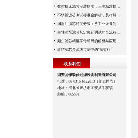
数控机床滤芯安装指南：三步精准操作，杜绝设备“亚健康”
不锈钢滤芯测试标准全解析，从材料性能到应用场景的严苛验证
润滑油滤芯精度分级：从工业设备到精密系统的过滤密码
主轴油泵滤芯从定位到调试的全流程解析
颇尔滤芯精度字母编码的解析与应用指南
聚结滤芯是多级过滤中的“顶梁柱”
联系我们
固安县慷硕佳过滤设备制造有限公司
电话：86-0316-6122813（传真同号）
地址：河北省廊坊市固安县牛驼镇
邮编：065501