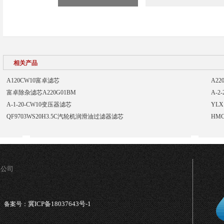
相关产品
A120CW10富卓滤芯
A2
富卓除杂滤芯A220G01BM
A-2
A-1-20-CW10变压器滤芯
YLX
QF9703WS20H3.5C汽轮机润滑油过滤器滤芯
HM
限公司
冀ICP备18037643号-1
备案号：