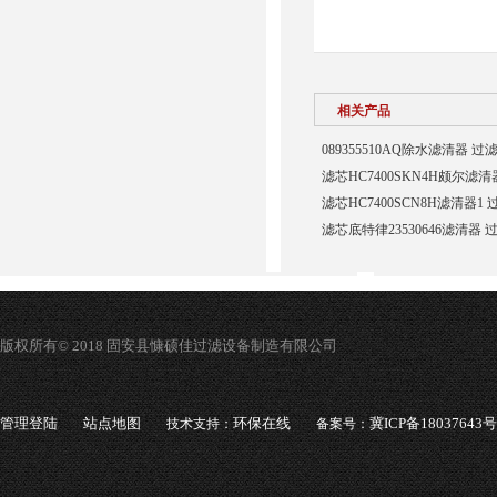
相关产品
089355510AQ除水滤清器 过
滤芯HC7400SKN4H颇尔滤
滤芯HC7400SCN8H滤清器1
滤芯底特律23530646滤清器 
版权所有© 2018 固安县慷硕佳过滤设备制造有限公司
管理登陆
站点地图
环保在线
冀ICP备18037643号
技术支持：
备案号：