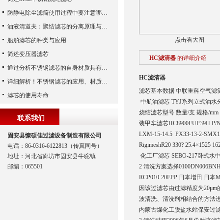
防静电除尘滤筒使用过程中要注意哪些事项
油液清道夫：聚结滤芯的分离原理与核心作用解析
点击看大图
船舶滤芯的种类与应用
简述变压器滤芯
HC滤清器
的详细介绍
通过分析不锈钢滤芯的自身材质具有哪些优点？
HC滤清器
详细解析！不锈钢滤芯的应用、材质以及使用特点
滤芯基本数据 中联重科空气滤
滤芯的使用寿命
中航油滤芯 TYJ系列立式油水分离
烧结滤芯型号 数量/支 规格/mm 过滤通
联系我们
装甲车滤芯HC8900FUP39H P/N60
LXM-15-14.5 PX33-13-2
固安县慷硕佳过滤设备制造有限公司
RigimeshR20 330? 25.4×1525 
电话：86-0316-6122813（传真同号）
化工厂滤芯 SEBO-217卧式水中分
地址：河北省廊坊市固安县牛驼镇
邮编：065501
2 清洗方案选择0100DN006BNHC L
RCP010-20EPP 日本增田 日本MA
因该过滤芯由过滤精度为20μ
波清洗、清洗剂相结合的方法进
内蒙古煤化工脱盐水站保安过滤器滤芯 