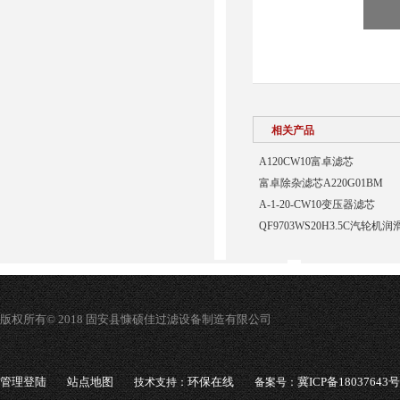
相关产品
A120CW10富卓滤芯
富卓除杂滤芯A220G01BM
A-1-20-CW10变压器滤芯
QF9703WS20H3.5C汽轮
版权所有© 2018 固安县慷硕佳过滤设备制造有限公司
管理登陆
站点地图
环保在线
冀ICP备18037643号
技术支持：
备案号：