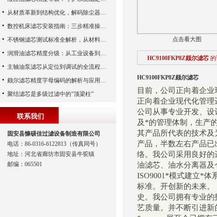
从材质革新到结构优化，解码除尘器滤芯性能跃升的核心逻辑
数控机床滤芯安装指南：三步精准操作，杜绝设备“亚健康”
点击看大图
不锈钢滤芯测试标准全解析，从材料性能到应用场景的严苛验证
润滑油滤芯精度分级：从工业设备到精密系统的过滤密码
HC9100FKP8Z颇尔滤芯
的
主轴油泵滤芯从定位到调试的全流程解析
HC9100FKP8Z颇尔滤芯
颇尔滤芯精度字母编码的解析与应用指南
目前，公司正向着企业
聚结滤芯是多级过滤中的“顶梁柱”
正向着企业现代化管理
公司从事专业开发、设
联系我们
及*的管理体制，生产
其产品所代表的技术及
固安县慷硕佳过滤设备制造有限公司
产品，半数左右产品已
电话：86-0316-6122813（传真同号）
络。我公司采用良好的
地址：河北省廊坊市固安县牛驼镇
邮编：065501
油滤芯、油水分离器及
ISO9001*模式建
标准。开创新的未来。
史。我公司拥有专业的
艺质量。并不断引进新