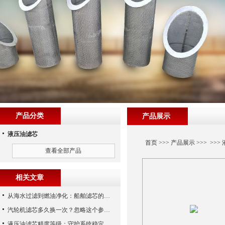
产品分类
产品展示
液压油滤芯
首页
>>>
产品展示
>>> >>>
查看全部产品
相关文章
从海水过滤到燃油净化：船舶滤芯的多场景应用解析
汽轮机滤芯多久换一次？忽略这个参数，机组非停损失可能上百万！
液压油滤芯精度等级：守护系统稳定与寿命的“微米标尺”