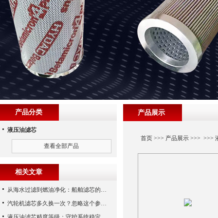
产品分类
产品展示
液压油滤芯
首页
>>>
产品展示
>>> >>>
查看全部产品
相关文章
从海水过滤到燃油净化：船舶滤芯的多场景应用解析
汽轮机滤芯多久换一次？忽略这个参数，机组非停损失可能上百万！
液压油滤芯精度等级：守护系统稳定与寿命的“微米标尺”