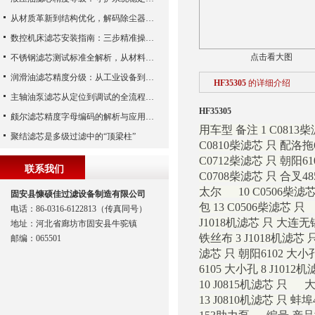
从材质革新到结构优化，解码除尘器滤芯性能跃升的核心逻辑
数控机床滤芯安装指南：三步精准操作，杜绝设备“亚健康”
点击看大图
不锈钢滤芯测试标准全解析，从材料性能到应用场景的严苛验证
润滑油滤芯精度分级：从工业设备到精密系统的过滤密码
HF35305
的详细介绍
主轴油泵滤芯从定位到调试的全流程解析
HF35305
颇尔滤芯精度字母编码的解析与应用指南
用车型 备注 1 C0813
聚结滤芯是多级过滤中的“顶梁柱”
C0810柴滤芯 只 配洛拖6
C0712柴滤芯 只 朝阳61
联系我们
C0708柴滤芯 只 合叉
太尔 10 C0506柴滤
固安县慷硕佳过滤设备制造有限公司
包 13 C0506柴滤芯
电话：86-0316-6122813（传真同号）
J1018机滤芯 只 大连无锡
地址：河北省廊坊市固安县牛驼镇
铁丝布 3 J1018机滤芯 只
邮编：065501
滤芯 只 朝阳6102 大小孔
6105 大小孔 8 J101
10 J0815机滤芯 只 大
13 J0810机滤芯 只 蚌