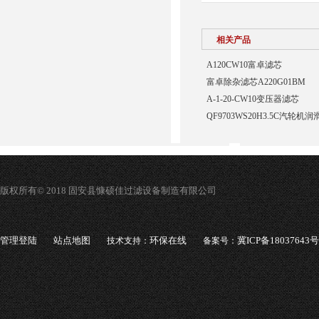
相关产品
A120CW10富卓滤芯
富卓除杂滤芯A220G01BM
A-1-20-CW10变压器滤芯
QF9703WS20H3.5C汽轮
版权所有© 2018 固安县慷硕佳过滤设备制造有限公司
管理登陆
站点地图
环保在线
冀ICP备18037643号
技术支持：
备案号：