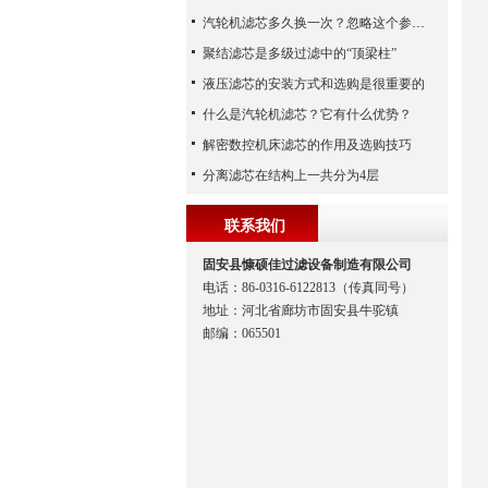
汽轮机滤芯多久换一次？忽略这个参数，机组非停损失可能上百万！
聚结滤芯是多级过滤中的“顶梁柱”
液压滤芯的安装方式和选购是很重要的
什么是汽轮机滤芯？它有什么优势？
解密数控机床滤芯的作用及选购技巧
分离滤芯在结构上一共分为4层
联系我们
固安县慷硕佳过滤设备制造有限公司
电话：86-0316-6122813（传真同号）
地址：河北省廊坊市固安县牛驼镇
邮编：065501