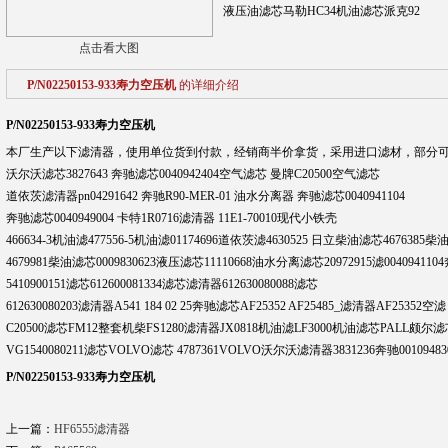
液压油滤芯马勒HC34机油滤芯派克92
点击看大图
P/N02250153-933寿力空压机
的详细介绍
P/N02250153-933寿力空压机
本厂生产以下滤清器，使用单位货到付款，经销商半价拿货，采用进口滤材，部分可
沃尔沃滤芯3827643 奔驰滤芯0040942404空气滤芯 曼牌C20500空气滤芯
道依茨滤清器pn04291642 奔驰R90-MER-01 油水分离器 奔驰滤芯0040941104
奔驰滤芯0040949004 卡特1R0716滤清器 11E1-70010现代小铁壳
466634-3机油滤477556-5机油滤01174696道依茨滤4630525 日立柴油滤芯4676385柴
4679981柴油滤芯0009830623液压滤芯11110668油水分离滤芯20972915滤0040941
5410900151滤芯612600081334滤芯滤清器612630080088滤芯
612630080203滤清器A541 184 02 25奔驰滤芯AF25352 AF25485_滤清器AF25352空滤
C20500滤芯FM12整套机柴FS1280滤清器JX0818机油滤LF3000机油滤芯PALL颇尔滤芯
VG1540080211滤芯VOLVO滤芯 4787361VOLVO沃尔沃滤清器3831236奔驰0010
P/N02250153-933寿力空压机
上一篇：
HF6555滤清器