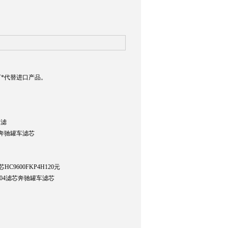
*代替进口产品。
油滤
104奔驰罐车滤芯
HC9600FKP4H120元
948304滤芯奔驰罐车滤芯