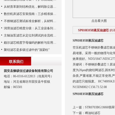
从材质革新到结构优化，解码除尘器滤芯性能跃升的核心逻辑
数控机床滤芯安装指南：三步精准操作，杜绝设备“亚健康”
点击看大图
不锈钢滤芯测试标准全解析，从材料性能到应用场景的严苛验证
润滑油滤芯精度分级：从工业设备到精密系统的过滤密码
SP010E05B液压油滤芯
的
主轴油泵滤芯从定位到调试的全流程解析
SP010E05B液压油滤芯
颇尔滤芯精度字母编码的解析与应用指南
空压机滤芯不锈钢折叠滤芯炼油
聚结滤芯是多级过滤中的“顶梁柱”
易堵塞。采用一般的物理与化
效果很好。ND5J1847-ND5C275
联系我们
关键词：不锈钢折叠滤芯 1 
度为20μm的烧结网滤芯,因长
固安县慷硕佳过滤设备制造有限公司
杂质,严重堵塞,不能正常使用
电话：86-0316-6122813（传真同号）
的滤芯只能报废。 HC7400SKZ
地址：河北省廊坊市固安县牛驼镇
邮编：065501
N15DM002 C156.73.52.08
SP010E05B液压油滤芯
上一篇：
STR0703BG1M60翡
下一篇：
稀油站滤芯