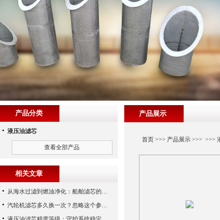
产品分类
产品展示
液压油滤芯
首页
>>>
产品展示
>>> >>>
查看全部产品
相关文章
从海水过滤到燃油净化：船舶滤芯的多场景应用解析
汽轮机滤芯多久换一次？忽略这个参数，机组非停损失可能上百万！
液压油滤芯精度等级：守护系统稳定与寿命的“微米标尺”