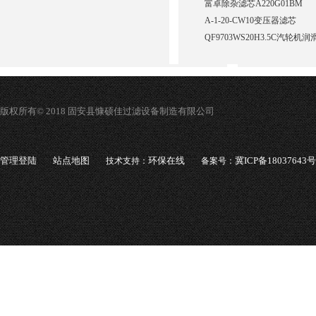
富卓除杂滤芯A220G01BM
A-1-20-CW10变压器滤芯
QF9703WS20H3.5C汽轮
版权所有© 2018 固安县慷硕佳过滤设备制造有限公司
管理登陆
站点地图
环保在线
冀ICP备18037643号
技术支持：
备案号：