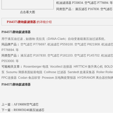
机油滤清器 P550034. 空气滤芯 P776694. 等
同类型产品： 液压滤芯 P167830. 空气滤芯 P18
点击看大图
P164375唐纳森滤清器
的详细介绍
P164375唐纳森滤清器
用于液压油过滤，如德纳-克拉克（DANA-Clark）自动变速箱液压油过滤系统。
同品牌产品
：
空气滤芯 P776697. 机油滤芯 P559100. 空气滤芯 P821908. 机油滤芯
P776694. 等
同类型产品
：
液压滤芯 P167830. 空气滤芯 P181103. 空气滤芯 P145702. 机油滤芯
P553000. 等
可能相关文章
：
Rosenberger 电缆 Vocollect 连接器 HRTTICH 微升离心机 BOLD
泵 Susumu 薄膜表面贴装电阻 Coilhose 过滤器 Sarstedt 血液采集器 Roller Rolle
FPC连接器 Codan 食品软管 Prowave 压电陶瓷警报器 HYDRANOR 离合器控制阀 
P164375唐纳森滤清器
上一篇：
AF1968M空气滤芯
下一篇：
R939059246液压油滤芯