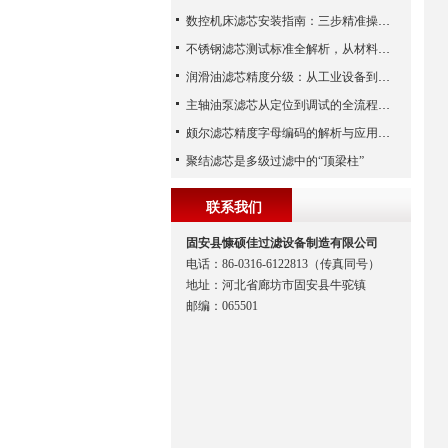
数控机床滤芯安装指南：三步精准操作，杜绝设备“亚健康”
不锈钢滤芯测试标准全解析，从材料性能到应用场景的严苛验证
润滑油滤芯精度分级：从工业设备到精密系统的过滤密码
主轴油泵滤芯从定位到调试的全流程解析
颇尔滤芯精度字母编码的解析与应用指南
聚结滤芯是多级过滤中的“顶梁柱”
联系我们
固安县慷硕佳过滤设备制造有限公司
电话：86-0316-6122813（传真同号）
地址：河北省廊坊市固安县牛驼镇
邮编：065501