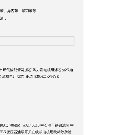
甲苯、异丙苯、聚丙苯等；
滑油；
F 城市燃气输配管网滤芯 风力发电机组滤芯 燃气电
煤电厂滤芯 HCY-8300EORVHYK
10AQ 706BM WA140C10 中石油不锈钢滤芯 中
变压器油载FBN变压器油载开关在线净油机用欧标除杂滤