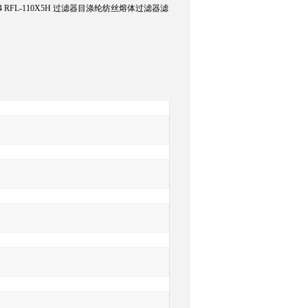
4384 RFL-110X5H 过滤器目涤纶纺丝熔体过滤器滤
询