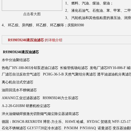
1、 燃料、汽油、煤油、柴油；
2、 液化石油气、石焦油、苯、甲苯、二
点击看大图
3、 汽轮机油和其他低粘度的液压油、润
4、 环乙烷、异丙醇、环乙醇、环乙酮等；庆阳R9390
R939059246液压油滤芯
的详细介绍
R939059246液压油滤芯
水中分油聚结滤芯
热电厂HY-100-003冷却泵进油口滤芯 长输管线场站滤芯 发电厂滤芯HY10-006-
厂滤芯自洁反吹空气滤芯 PCHG-36-5-B 天然气聚结分离滤芯 透平油滤油机分离滤芯 燃
离心机自洁式空滤芯
油田回流水不锈钢滤芯
AMANO工业过滤器滤芯 R939059246力士乐滤芯
A-2-20-G01BM 研磨机粉尘滤芯
淬火油烟锡焊接激光切割烟气烟尘除尘器滤筒滤芯
德国：BOSCH-REXROTH 博世-力士乐、HAWE 哈威、HYDAC 贺德克 WFF-125-17
石化不锈钢滤芯 GLY57/720定冷水滤芯. P/N503M P/N510AQ 诺曼滤芯 