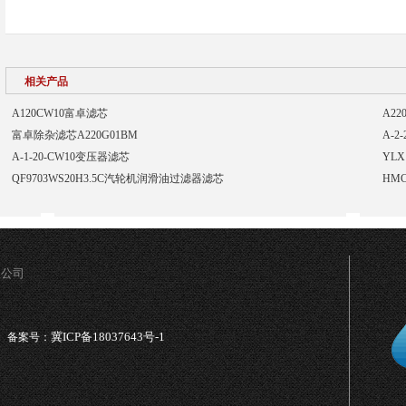
相关产品
A120CW10富卓滤芯
A2
富卓除杂滤芯A220G01BM
A-2
A-1-20-CW10变压器滤芯
YLX
QF9703WS20H3.5C汽轮机润滑油过滤器滤芯
HM
限公司
冀ICP备18037643号-1
备案号：