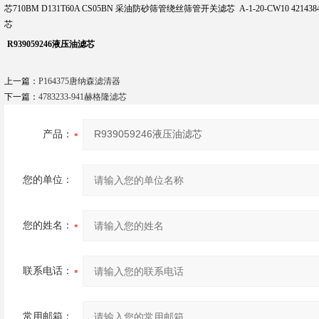
芯710BM D131T60A CS05BN 采油防砂筛管绕丝筛管开关滤芯 A-1-20-CW10 421
芯
R939059246液压油滤芯
上一篇：
P164375唐纳森滤清器
下一篇：
4783233-941赫格隆滤芯
产品：
您的单位：
您的姓名：
联系电话：
常用邮箱：