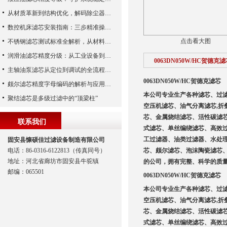
从材质革新到结构优化，解码除尘器滤芯性能跃升的核心逻辑
数控机床滤芯安装指南：三步精准操作，杜绝设备“亚健康”
点击看大图
不锈钢滤芯测试标准全解析，从材料性能到应用场景的严苛验证
润滑油滤芯精度分级：从工业设备到精密系统的过滤密码
0063DN050W/HC贺德克
主轴油泵滤芯从定位到调试的全流程解析
0063DN050W/HC贺德克滤芯
颇尔滤芯精度字母编码的解析与应用指南
本公司专业生产各种滤芯、过
聚结滤芯是多级过滤中的“顶梁柱”
空压机滤芯、油气分离滤芯,折
芯、金属烧结滤芯、活性碳滤
联系我们
式滤芯、单丝编绕滤芯、高效
工过滤器、油类过滤器、水处
固安县慷硕佳过滤设备制造有限公司
电话：86-0316-6122813（传真同号）
芯、颇尔滤芯、泡沫陶瓷滤芯
地址：河北省廊坊市固安县牛驼镇
的公司，拥有完整、科学的质
邮编：065501
0063DN050W/HC贺德克滤芯
本公司专业生产各种滤芯、过
空压机滤芯、油气分离滤芯,折
芯、金属烧结滤芯、活性碳滤
式滤芯、单丝编绕滤芯、高效