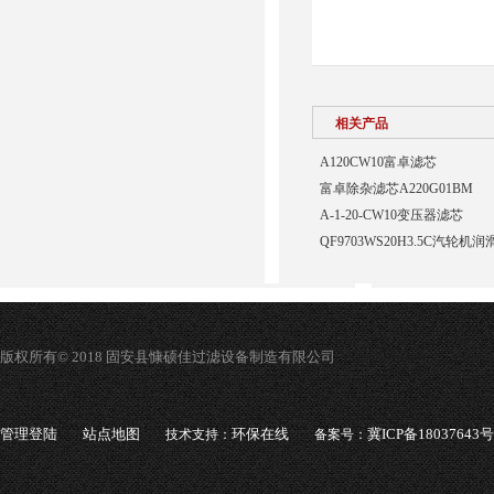
相关产品
A120CW10富卓滤芯
富卓除杂滤芯A220G01BM
A-1-20-CW10变压器滤芯
QF9703WS20H3.5C汽轮
版权所有© 2018 固安县慷硕佳过滤设备制造有限公司
管理登陆
站点地图
环保在线
冀ICP备18037643号
技术支持：
备案号：