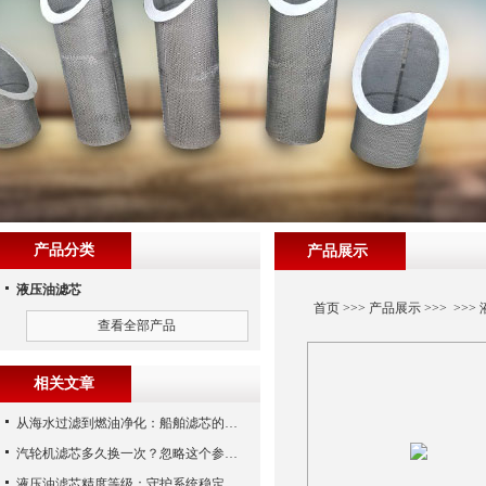
产品分类
产品展示
液压油滤芯
首页
>>>
产品展示
>>> >>>
查看全部产品
相关文章
从海水过滤到燃油净化：船舶滤芯的多场景应用解析
汽轮机滤芯多久换一次？忽略这个参数，机组非停损失可能上百万！
液压油滤芯精度等级：守护系统稳定与寿命的“微米标尺”