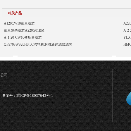
相关产品
A120CW10富卓滤芯
A2
富卓除杂滤芯A220G01BM
A-2
A-1-20-CW10变压器滤芯
YLX
QF9703WS20H3.5C汽轮机润滑油过滤器滤芯
HM
限公司
冀ICP备18037643号-1
备案号：