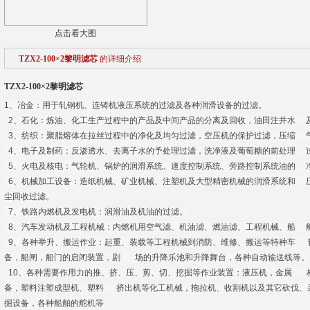
点击看大图
TZX2-100×2黎明滤芯
的详细介绍
TZX2-100×2黎明滤芯
1、冶金：用于轧钢机、连铸机液压系统的过滤及各种润滑设备的过滤。
2、石化：炼油、化工生产过程中的产品及中间产品的分离及回收，油田注井水 
3、纺织：聚脂熔体在拉丝过程中的净化及均匀过滤，空压机的保护过滤，压缩 
4、电子及制药：反渗透水、去离子水的予处理过滤，洗净液及葡萄糖的前处理 
5、火电及核电：气轮机、锅炉的润滑系统、速度控制系统、旁路控制系统油的 
6、机械加工设备：造纸机械、矿业机械、注塑机及大型精密机械的润滑系统和 
尘回收过滤。
7、铁路内燃机及发电机：润滑油及机油的过滤。
8、汽车发动机及工程机械：内燃机用空气滤、机油滤、燃油滤、工程机械、船 
9、各种举升、搬运作业：起重、装载等工程机械到消防、维修、搬运等特种车 
备，船闸，船门的启闭装置，剧 场的升降乐池和升降舞台，各种自动输送线等。
10、各种需要作用力的推、挤、压、剪、切、挖掘等作业装置：液压机，金属 
备，塑料注塑成型机、塑料 挤出机等化工机械，拖拉机、收割机以及其它砍伐、
掘设备，各种船舶的舵机等