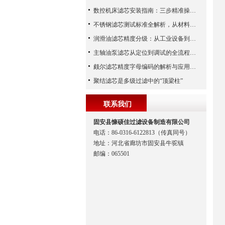
数控机床滤芯安装指南：三步精准操作，杜绝设备“亚健康”
不锈钢滤芯测试标准全解析，从材料性能到应用场景的严苛验证
润滑油滤芯精度分级：从工业设备到精密系统的过滤密码
主轴油泵滤芯从定位到调试的全流程解析
颇尔滤芯精度字母编码的解析与应用指南
聚结滤芯是多级过滤中的“顶梁柱”
联系我们
固安县慷硕佳过滤设备制造有限公司
电话：86-0316-6122813（传真同号）
地址：河北省廊坊市固安县牛驼镇
邮编：065501