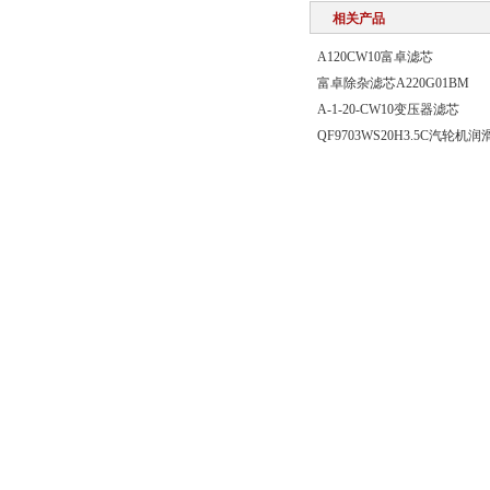
相关产品
A120CW10富卓滤芯
富卓除杂滤芯A220G01BM
A-1-20-CW10变压器滤芯
QF9703WS20H3.5C汽轮
版权所有© 2018 固安县慷硕佳过滤设备制造有限公司
管理登陆
站点地图
环保在线
冀ICP备18037643号
技术支持：
备案号：