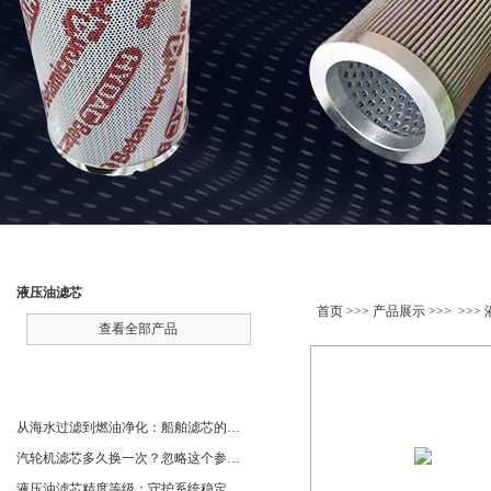
产品分类
产品展示
液压油滤芯
首页
>>>
产品展示
>>> >>>
查看全部产品
相关文章
从海水过滤到燃油净化：船舶滤芯的多场景应用解析
汽轮机滤芯多久换一次？忽略这个参数，机组非停损失可能上百万！
液压油滤芯精度等级：守护系统稳定与寿命的“微米标尺”