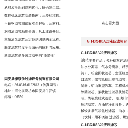
从材质革新到结构优化，解码除尘器滤芯性能跃升的核心逻辑
数控机床滤芯安装指南：三步精准操作，杜绝设备“亚健康”
点击看大图
不锈钢滤芯测试标准全解析，从材料性能到应用场景的严苛验证
润滑油滤芯精度分级：从工业设备到精密系统的过滤密码
主轴油泵滤芯从定位到调试的全流程解析
G-143X485A20液压滤芯
的
颇尔滤芯精度字母编码的解析与应用指南
G-143X485A20液压滤芯
聚结滤芯是多级过滤中的“顶梁柱”
滤芯
主要产品：各种机车过滤
油水分离器、气水分离器、精
联系我们
筒）、粉尘回收滤芯，空压机
固安县慷硕佳过滤设备制造有限公司
口滤芯，燃气轮机组空气滤芯
电话：86-0316-6122813（传真同号）
滤器，矿山重型汽车、工程机
地址：河北省廊坊市固安县牛驼镇
除菌滤芯、絮状物过滤器及滤
邮编：065501
芯。陶瓷烧结式滤芯、 玻璃纤
压结滤芯。含油尾净化设备，
械设备废气净化过滤器、油水
（饮料）用不锈钢 过滤器、
G-143X485A20液压滤芯