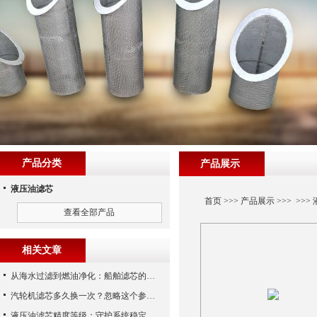
产品分类
产品展示
液压油滤芯
首页
>>>
产品展示
>>> >>>
查看全部产品
相关文章
从海水过滤到燃油净化：船舶滤芯的多场景应用解析
汽轮机滤芯多久换一次？忽略这个参数，机组非停损失可能上百万！
液压油滤芯精度等级：守护系统稳定与寿命的“微米标尺”