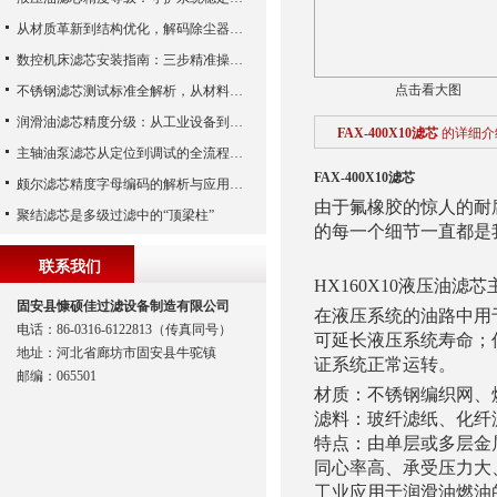
从材质革新到结构优化，解码除尘器滤芯性能跃升的核心逻辑
数控机床滤芯安装指南：三步精准操作，杜绝设备“亚健康”
点击看大图
不锈钢滤芯测试标准全解析，从材料性能到应用场景的严苛验证
润滑油滤芯精度分级：从工业设备到精密系统的过滤密码
FAX-400X10滤芯
的详细介
主轴油泵滤芯从定位到调试的全流程解析
FAX-400X10滤芯
颇尔滤芯精度字母编码的解析与应用指南
由于氟橡胶的惊人的耐
聚结滤芯是多级过滤中的“顶梁柱”
的每一个细节一直都是
联系我们
HX160X10液压油
固安县慷硕佳过滤设备制造有限公司
在液压系统的油路中用
电话：86-0316-6122813（传真同号）
可延长液压系统寿命；
地址：河北省廊坊市固安县牛驼镇
证系统正常运转。
邮编：065501
材质：不锈钢编织网、
滤料：玻纤滤纸、化纤
特点：由单层或多层金
同心率高、承受压力大
工业应用于润滑油燃油