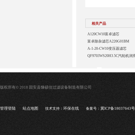
相关产品
A120CW10富卓滤芯
富卓除杂滤芯A220G01BM
A-1-20-CW10变压器滤芯
QF9703WS20H3.5C汽轮
版权所有© 2018 固安县慷硕佳过滤设备制造有限公司
管理登陆
站点地图
环保在线
冀ICP备18037643号
技术支持：
备案号：