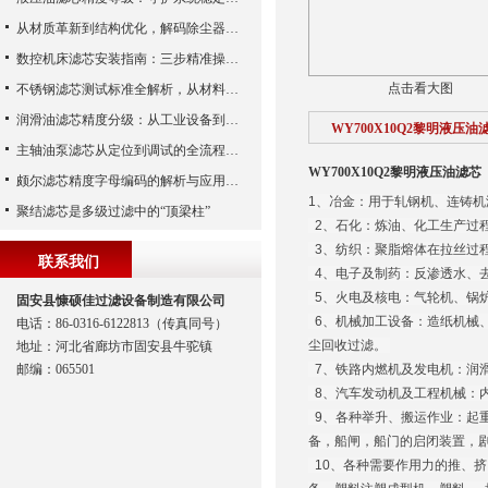
从材质革新到结构优化，解码除尘器滤芯性能跃升的核心逻辑
数控机床滤芯安装指南：三步精准操作，杜绝设备“亚健康”
点击看大图
不锈钢滤芯测试标准全解析，从材料性能到应用场景的严苛验证
润滑油滤芯精度分级：从工业设备到精密系统的过滤密码
WY700X10Q2黎明液压油
主轴油泵滤芯从定位到调试的全流程解析
WY700X10Q2黎明液压油滤芯
颇尔滤芯精度字母编码的解析与应用指南
1、冶金：用于轧钢机、连铸
聚结滤芯是多级过滤中的“顶梁柱”
2、石化：炼油、化工生产过
3、纺织：聚脂熔体在拉丝过
联系我们
4、电子及制药：反渗透水、
5、火电及核电：气轮机、锅
固安县慷硕佳过滤设备制造有限公司
6、机械加工设备：造纸机械
电话：86-0316-6122813（传真同号）
尘回收过滤。
地址：河北省廊坊市固安县牛驼镇
邮编：065501
7、铁路内燃机及发电机：润
8、汽车发动机及工程机械：
9、各种举升、搬运作业：起
备，船闸，船门的启闭装置，
10、各种需要作用力的推、