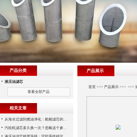
产品分类
产品展示
液压油滤芯
首页
>>>
产品展示
>>> >>>
查看全部产品
相关文章
从海水过滤到燃油净化：船舶滤芯的多场景应用解析
汽轮机滤芯多久换一次？忽略这个参数，机组非停损失可能上百万！
液压油滤芯精度等级：守护系统稳定与寿命的“微米标尺”