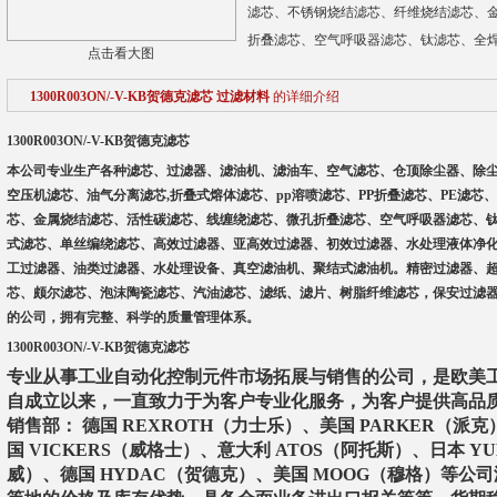
滤芯、不锈钢烧结滤芯、纤维烧结滤芯、
折叠滤芯、空气呼吸器滤芯、钛滤芯、全
点击看大图
1300R003ON/-V-KB贺德克滤芯 过滤材料
的详细介绍
1300R003ON/-V-KB
贺德克滤芯
本公司专业生产各种滤芯、过滤器、滤油机、滤油车、空气滤芯、仓顶除尘器、除
空压机滤芯、油气分离滤芯,折叠式熔体滤芯、pp溶喷滤芯、PP折叠滤芯、PE滤
芯、金属烧结滤芯、活性碳滤芯、线缠绕滤芯、微孔折叠滤芯、空气呼吸器滤芯、
式滤芯、单丝编绕滤芯、高效过滤器、亚高效过滤器、初效过滤器、水处理液体净
工过滤器、油类过滤器、水处理设备、真空滤油机、聚结式滤油机。精密过滤器、
芯、颇尔滤芯、泡沫陶瓷滤芯、汽油滤芯、滤纸、滤片、树脂纤维滤芯，保安过滤
的公司，拥有完整、科学的质量管理体系。
1300R003ON/-V-KB
贺德克滤芯
专业从事工业自动化控制元件市场拓展与销售的公司，是欧美
自成立以来，一直致力于为客户专业化服务，为客户提供高品
销售部： 德国 REXROTH（力士乐）、美国 PARKER（派克
国 VICKERS（威格士）、意大利 ATOS（阿托斯）、日本 Y
威）、德国 HYDAC（贺德克）、美国 MOOG（穆格）等公