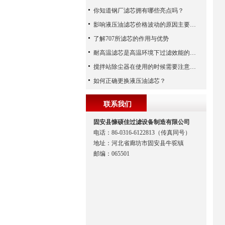
你知道钢厂滤芯拥有哪些亮点吗？
影响液压油滤芯价格波动的原因主要有哪些呢？
了解707所滤芯的作用与优势
耐高温滤芯是高温环境下过滤效能的安全守护者
搅拌站除尘器在使用的时候需要注意哪些事项？
如何正确更换液压油滤芯？
联系我们
固安县慷硕佳过滤设备制造有限公司
电话：86-0316-6122813（传真同号）
地址：河北省廊坊市固安县牛驼镇
邮编：065501