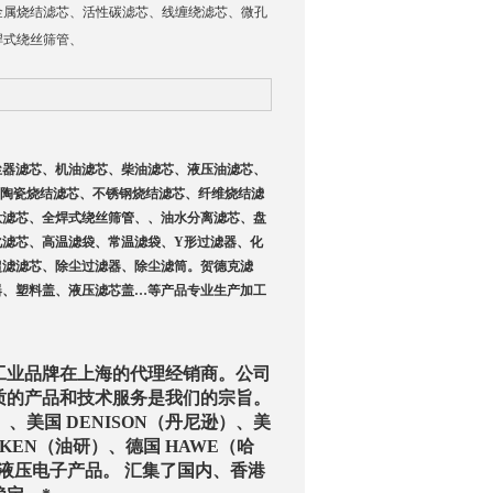
金属烧结滤芯、活性碳滤芯、线缠绕滤芯、微孔
焊式绕丝筛管、
尘器滤芯、机油滤芯、柴油滤芯、液压油滤芯、
芯、陶瓷烧结滤芯、不锈钢烧结滤芯、纤维烧结滤
钛滤芯、全焊式绕丝筛管、、油水分离滤芯、盘
化滤芯、高温滤袋、常温滤袋、Y形过滤器、化
超滤滤芯、除尘过滤器、除尘滤筒。贺德克滤
器、塑料盖、液压滤芯盖…等产品专业生产加工
工业品牌在上海的代理经销商。公司
质的产品和技术服务是我们的宗旨。
）、美国 DENISON（丹尼逊）、美
UKEN（油研）、德国 HAWE（哈
司液压电子产品。 汇集了国内、香港