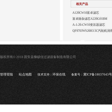
相关产品
A120CW10富卓滤芯
富卓除杂滤芯A220G01BM
A-1-20-CW10变压器滤芯
QF9703WS20H3.5C汽轮
版权所有© 2018 固安县慷硕佳过滤设备制造有限公司
管理登陆
站点地图
环保在线
冀ICP备18037643号
技术支持：
备案号：