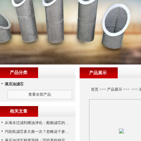
产品分类
产品展示
液压油滤芯
首页
>>>
产品展示
>>> >>>
查看全部产品
相关文章
从海水过滤到燃油净化：船舶滤芯的多场景应用解析
汽轮机滤芯多久换一次？忽略这个参数，机组非停损失可能上百万！
液压油滤芯精度等级：守护系统稳定与寿命的“微米标尺”