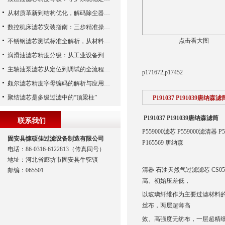
从材质革新到结构优化，解码除尘器滤芯性能跃升的核心逻辑
数控机床滤芯安装指南：三步精准操作，杜绝设备“亚健康”
点击看大图
不锈钢滤芯测试标准全解析，从材料性能到应用场景的严苛验证
润滑油滤芯精度分级：从工业设备到精密系统的过滤密码
主轴油泵滤芯从定位到调试的全流程解析
p171672,p17452
颇尔滤芯精度字母编码的解析与应用指南
聚结滤芯是多级过滤中的“顶梁柱”
P191037 P191039唐纳森滤
P191037 P191039唐纳森滤筒
联系我们
P559000滤芯 P559000滤清器 P
固安县慷硕佳过滤设备制造有限公司
P165569 唐纳森
电话：86-0316-6122813（传真同号）
地址：河北省廊坊市固安县牛驼镇
清器 石油天然气过滤滤芯 CS0
邮编：065501
高、初始压差低，
以玻璃纤维作为主要过滤材料
丝布，两层超薄高
效、高强度无纺布，一层超精