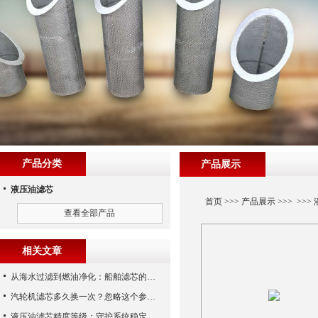
产品分类
产品展示
液压油滤芯
首页
>>>
产品展示
>>> >>>
查看全部产品
相关文章
从海水过滤到燃油净化：船舶滤芯的多场景应用解析
汽轮机滤芯多久换一次？忽略这个参数，机组非停损失可能上百万！
液压油滤芯精度等级：守护系统稳定与寿命的“微米标尺”