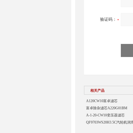
验证码：
相关产品
A120CW10富卓滤芯
富卓除杂滤芯A220G01BM
A-1-20-CW10变压器滤芯
QF9703WS20H3.5C汽轮