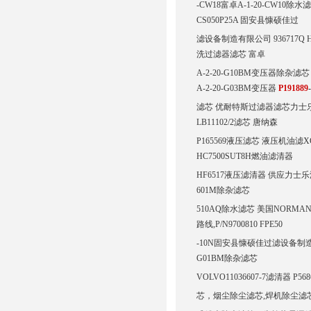
-CW18富卓A-1-20-CW10除水滤
CS050P25A 固安县慷硕佳过
滤设备制造有限公司 936717Q 
洗过滤器滤芯 富卓
A-2-20-G10BM变压器除杂滤芯
A-2-20-G03BM变压器
P191889
滤芯 优耐特斯过滤器滤芯力士乐油路板滤
LB11102/2滤芯 唐纳森
P165569液压滤芯 液压机油滤XG
HC7500SUT8H燃油滤清器
HF6517液压滤清器 供应力士乐滤芯 
601M除杂滤芯
510AQ除水滤芯 美国NORMAN 型号
路线,P/N9700810 FPE50
-10N固安县慷硕佳过滤设备制造有限
G01BM除杂滤芯
VOLVO11036607-7滤清器 P56
芯，烟尘除尘滤芯,焊机除尘滤