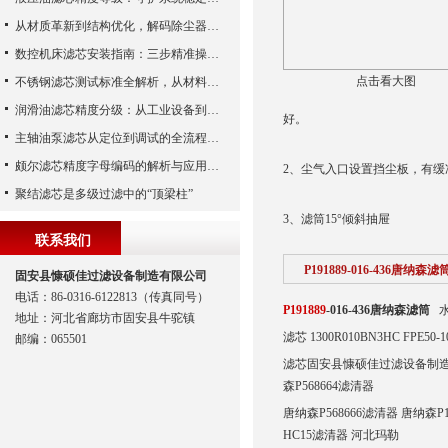
从材质革新到结构优化，解码除尘器滤芯性能跃升的核心逻辑
数控机床滤芯安装指南：三步精准操作，杜绝设备“亚健康”
点击看大图
不锈钢滤芯测试标准全解析，从材料性能到应用场景的严苛验证
润滑油滤芯精度分级：从工业设备到精密系统的过滤密码
好。
主轴油泵滤芯从定位到调试的全流程解析
颇尔滤芯精度字母编码的解析与应用指南
2、尘气入口设置挡尘板，有
聚结滤芯是多级过滤中的“顶梁柱”
3、滤筒15°倾斜抽屉
联系我们
P191889-016-436唐纳森滤
固安县慷硕佳过滤设备制造有限公司
电话：86-0316-6122813（传真同号）
P191889
-016-436唐纳森滤筒
水
地址：河北省廊坊市固安县牛驼镇
滤芯 1300R010BN3HC FPE50
邮编：065501
滤芯固安县慷硕佳过滤设备制造有限公司
森P568664滤清器
唐纳森P568666滤清器 唐纳森P1
HC15滤清器 河北玛勒