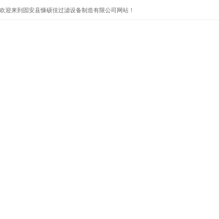
欢迎来到固安县慷硕佳过滤设备制造有限公司网站！
首页
公司简介
产品展示
公司新闻
技术