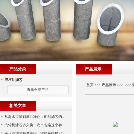
产品分类
产品展示
液压油滤芯
首页
>>>
产品展示
>>> >>>
查看全部产品
相关文章
从海水过滤到燃油净化：船舶滤芯的多场景应用解析
汽轮机滤芯多久换一次？忽略这个参数，机组非停损失可能上百万！
液压油滤芯精度等级：守护系统稳定与寿命的“微米标尺”