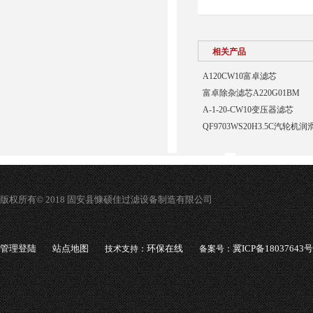
相关产品
A120CW10富卓滤芯
富卓除杂滤芯A220G01BM
A-1-20-CW10变压器滤芯
QF9703WS20H3.5C汽轮
版权所有© 2018 固安县慷硕佳过滤设备制造有限公司
管理登陆
站点地图
环保在线
冀ICP备18037643号
技术支持：
备案号：