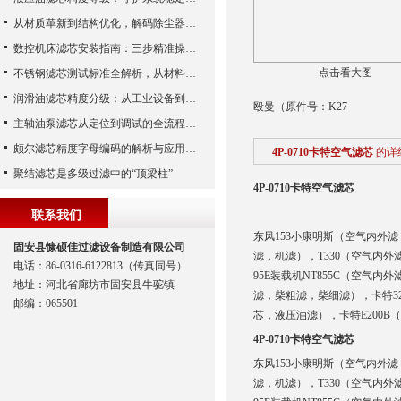
从材质革新到结构优化，解码除尘器滤芯性能跃升的核心逻辑
数控机床滤芯安装指南：三步精准操作，杜绝设备“亚健康”
点击看大图
不锈钢滤芯测试标准全解析，从材料性能到应用场景的严苛验证
润滑油滤芯精度分级：从工业设备到精密系统的过滤密码
殴曼（原件号：K27
主轴油泵滤芯从定位到调试的全流程解析
颇尔滤芯精度字母编码的解析与应用指南
4P-0710卡特空气滤芯
的详
聚结滤芯是多级过滤中的“顶梁柱”
4P-0710卡特空气滤芯
联系我们
东风153小康明斯（空气内外滤，
固安县慷硕佳过滤设备制造有限公司
滤，机滤），T330（空气内外
电话：86-0316-6122813（传真同号）
95E装载机NT855C（空气内
地址：河北省廊坊市固安县牛驼镇
滤，柴粗滤，柴细滤），卡特3
邮编：065501
芯，液压油滤），卡特E200B
4P-0710卡特空气滤芯
东风153小康明斯（空气内外滤，
滤，机滤），T330（空气内外