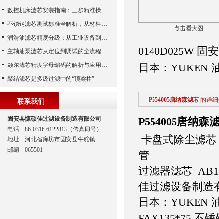
数控机床滤芯安装指南：三步精准操作，杜绝设备“亚健康”
不锈钢滤芯测试标准全解析，从材料性能到应用场景的严苛验证
点击看大图
润滑油滤芯精度分级：从工业设备到精密系统的过滤密码
0140D025W
主轴油泵滤芯从定位到调试的全流程解析
颇尔滤芯精度字母编码的解析与应用指南
日本：YUKEN 
聚结滤芯是多级过滤中的“顶梁柱”
P554005唐纳森滤芯
的详细
联系我们
固安县慷硕佳过滤设备制造有限公司
P554005唐纳森
电话：86-0316-6122813（传真同号）
卡盘式除尘滤芯
地址：河北省廊坊市固安县牛驼镇
邮编：065501
管
过滤器滤芯 AB1PF
佳过滤设备制造
日本：YUKEN 油
FAX135*75 不