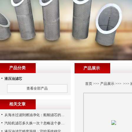
产品分类
产品展示
液压油滤芯
首页
>>>
产品展示
>>> >>>
查看全部产品
相关文章
从海水过滤到燃油净化：船舶滤芯的多场景应用解析
汽轮机滤芯多久换一次？忽略这个参数，机组非停损失可能上百万！
液压油滤芯精度等级：守护系统稳定与寿命的“微米标尺”