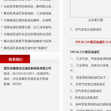
从材质革新到结构优化，解码除尘器滤芯性能跃升的核心逻辑
数控机床滤芯安装指南：三步精准操作，杜绝设备“亚健康”
点击看大图
不锈钢滤芯测试标准全解析，从材料性能到应用场景的严苛验证
润滑油滤芯精度分级：从工业设备到精密系统的过滤密码
C、沼气管道过滤器滤芯
主轴油泵滤芯从定位到调试的全流程解析
颇尔滤芯精度字母编码的解析与应用指南
FPE30-25N液压油滤芯
的
聚结滤芯是多级过滤中的“顶梁柱”
FPE30-25N液压油滤芯
一、工业气体、环保设备用的
联系我们
二、工业用油、流体动力设备
固安县慷硕佳过滤设备制造有限公司
产。
电话：86-0316-6122813（传真同号）
三、管道系统用的滤芯如下：
地址：河北省廊坊市固安县牛驼镇
邮编：065501
A、天然气管道过滤器滤芯
C、沼气管道过滤器滤芯 
E、管道油过滤器滤芯 F
G、各种管道系统的油过滤器