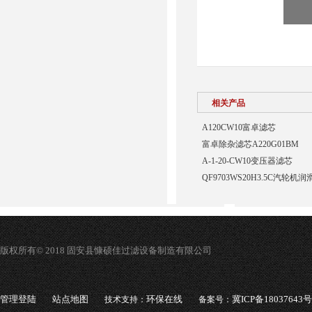
相关产品
A120CW10富卓滤芯
富卓除杂滤芯A220G01BM
A-1-20-CW10变压器滤芯
QF9703WS20H3.5C汽轮
版权所有© 2018 固安县慷硕佳过滤设备制造有限公司
管理登陆
站点地图
环保在线
冀ICP备18037643号
技术支持：
备案号：