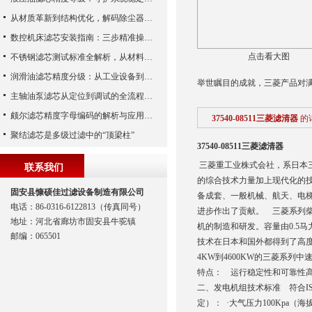
从材质革新到结构优化，解码除尘器滤芯性能跃升的核心逻辑
数控机床滤芯安装指南：三步精准操作，杜绝设备“亚健康”
点击看大图
不锈钢滤芯测试标准全解析，从材料性能到应用场景的严苛验证
润滑油滤芯精度分级：从工业设备到精密系统的过滤密码
举世瞩目的成就，三菱产品对
主轴油泵滤芯从定位到调试的全流程解析
颇尔滤芯精度字母编码的解析与应用指南
37540-08511三菱滤清器
的
聚结滤芯是多级过滤中的“顶梁柱”
37540-08511三菱滤清器
三菱重工业株式会社，系日本三
联系我们
的综合技术力量加上现代化的
固安县慷硕佳过滤设备制造有限公司
备成套、一般机械、航天、电
电话：86-0316-6122813（传真同号）
进步作出了贡献。 三菱系列柴
地址：河北省廊坊市固安县牛驼镇
机的制造和研发。容量由0.5
邮编：065501
技术在日本和国外都得到了高
4KW到4600KW的三菱系
特点： 运行稳定性和可靠性
二、发电机组技术标准 符合ISO3
定）： ·大气压力100Kpa（海