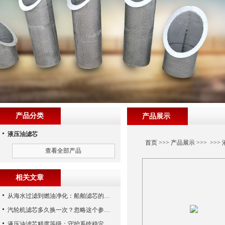
产品分类
产品展示
液压油滤芯
首页
>>>
产品展示
>>> >>>
查看全部产品
相关文章
从海水过滤到燃油净化：船舶滤芯的多场景应用解析
汽轮机滤芯多久换一次？忽略这个参数，机组非停损失可能上百万！
液压油滤芯精度等级：守护系统稳定与寿命的“微米标尺”