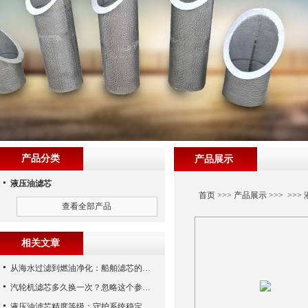
产品分类
产品展示
液压油滤芯
首页
>>>
产品展示
>>> >>>
查看全部产品
相关文章
从海水过滤到燃油净化：船舶滤芯的多场景应用解析
汽轮机滤芯多久换一次？忽略这个参数，机组非停损失可能上百万！
液压油滤芯精度等级：守护系统稳定与寿命的“微米标尺”