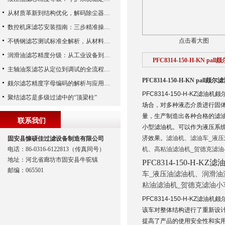
从材质革新到结构优化，解码除尘器滤芯性能跃升的核心逻辑
数控机床滤芯安装指南：三步精准操作，杜绝设备“亚健康”
点击看大图
不锈钢滤芯测试标准全解析，从材料性能到应用场景的严苛验证
润滑油滤芯精度分级：从工业设备到精密系统的过滤密码
PFC8314-150-H-KN pal
主轴油泵滤芯从定位到调试的全流程解析
PFC8314-150-H-KN pall颇尔
颇尔滤芯精度字母编码的解析与应用指南
PFC8314-150-H-KZ滤油
聚结滤芯是多级过滤中的“顶梁柱”
场合，对多种液态介质进行固
量，生产制造出各种合格的滤油
联系我们
小型滤油机。可以作为液压系
济效果。
滤油机、滤油车
_
液压
固安县慷硕佳过滤设备制造有限公司
电话：86-0316-6122813（传真同号）
机、高粘油滤油机
_
贺德克滤油
地址：河北省廊坊市固安县牛驼镇
PFC8314-150-H-K
邮编：065501
车
_
液压油滤油机、润滑油
粘油滤油机
_
贺德克滤油小
PFC8314-150-H-KZ滤油机
该车对整体结构进行了重新设
提高了产品的使用安全性和实