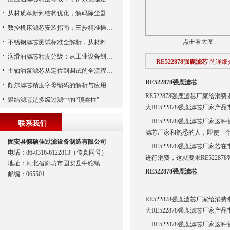
从材质革新到结构优化，解码除尘器滤芯性能跃升的核心逻辑
数控机床滤芯安装指南：三步精准操作，杜绝设备“亚健康”
点击看大图
不锈钢滤芯测试标准全解析，从材料性能到应用场景的严苛验证
润滑油滤芯精度分级：从工业设备到精密系统的过滤密码
RE522878强鹿滤芯
的详细
主轴油泵滤芯从定位到调试的全流程解析
RE522878强鹿滤芯
颇尔滤芯精度字母编码的解析与应用指南
RE522878强鹿滤芯厂家给
聚结滤芯是多级过滤中的“顶梁柱”
大RE522878强鹿滤芯厂家产
RE522878强鹿滤芯厂家这
联系我们
滤芯厂家和熟悉的人，即使一
固安县慷硕佳过滤设备制造有限公司
RE522878强鹿滤芯厂家
电话：86-0316-6122813（传真同号）
进行消费，这就要求RE5228
地址：河北省廊坊市固安县牛驼镇
RE522878强鹿滤芯
邮编：065501
RE522878强鹿滤芯厂家给
大RE522878强鹿滤芯厂家产
RE522878强鹿滤芯厂家这