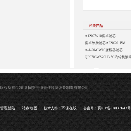
相关产品
A120CW10富卓滤芯
富卓除杂滤芯A220G01BM
A-1-20-CW10变压器滤芯
QF9703WS20H3.5C汽轮
版权所有© 2018 固安县慷硕佳过滤设备制造有限公司
管理登陆
站点地图
环保在线
冀ICP备18037643号
技术支持：
备案号：