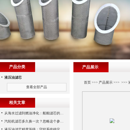
产品分类
产品展示
液压油滤芯
首页
>>>
产品展示
>>> >>>
查看全部产品
相关文章
从海水过滤到燃油净化：船舶滤芯的多场景应用解析
汽轮机滤芯多久换一次？忽略这个参数，机组非停损失可能上百万！
液压油滤芯精度等级：守护系统稳定与寿命的“微米标尺”