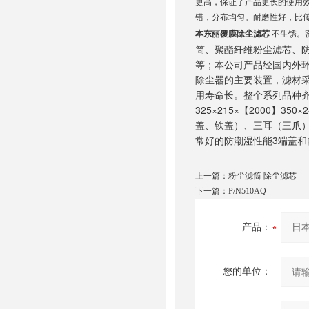
更高，保证了产品更长的使用
错，分布均匀。耐磨性好，比
本东丽覆膜除尘滤芯
不生锈。
筒、聚酯纤维粉尘滤芯、防
等；本公司产品经国内外
除尘器的主要装置，滤材采
用寿命长。整个系列品种齐、
325×215×【2000】
盖、铁盖）、三耳（三爪）
常好的防潮湿性能3端盖和
上一篇：
粉尘滤筒 除尘滤芯
下一篇：
P/N510AQ
产品：
您的单位：