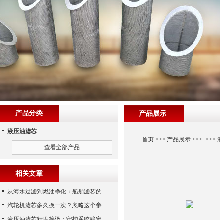
产品分类
产品展示
液压油滤芯
首页
>>>
产品展示
>>> >>>
查看全部产品
相关文章
从海水过滤到燃油净化：船舶滤芯的多场景应用解析
汽轮机滤芯多久换一次？忽略这个参数，机组非停损失可能上百万！
液压油滤芯精度等级：守护系统稳定与寿命的“微米标尺”