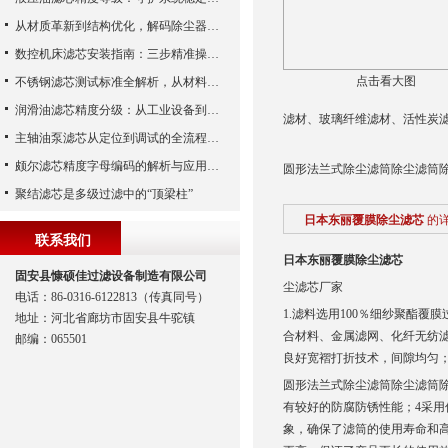
从材质革新到结构优化，解码除尘器滤芯性能跃升的核心逻辑
数控机床滤芯安装指南：三步精准操作，杜绝设备“亚健康”
点击看大图
不锈钢滤芯测试标准全解析，从材料性能到应用场景的严苛验证
润滑油滤芯精度分级：从工业设备到精密系统的过滤密码
滤材、玻璃纤维滤材、活性炭
主轴油泵滤芯从定位到调试的全流程解析
颇尔滤芯精度字母编码的解析与应用指南
圆形法兰式除尘滤筒除尘滤筒除
聚结滤芯是多级过滤中的“顶梁柱”
日本东丽覆膜除尘滤芯
的
联系我们
日本东丽覆膜除尘滤芯
固安县慷硕佳过滤设备制造有限公司
尘滤芯厂家
电话：86-0316-6122813（传真同号）
1.滤料选用100％细纱聚酯覆
地址：河北省廊坊市固安县牛驼镇
合材料、金属滤网、化纤无纺
邮编：065501
良好宽褶打折技术，间隙均匀
圆形法兰式除尘滤筒除尘滤筒除
有较好的防腐防锈性能；4采用
象，确保了滤筒的使用寿命和