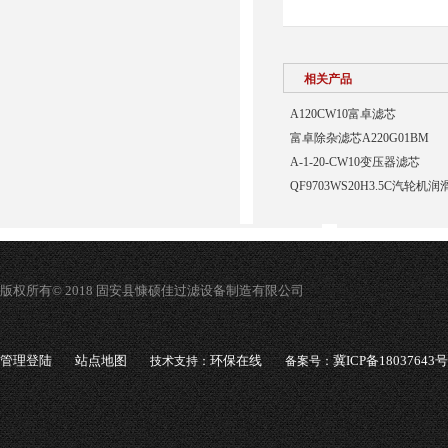
相关产品
A120CW10富卓滤芯
富卓除杂滤芯A220G01BM
A-1-20-CW10变压器滤芯
QF9703WS20H3.5C汽轮
版权所有© 2018 固安县慷硕佳过滤设备制造有限公司
管理登陆
站点地图
环保在线
冀ICP备18037643号
技术支持：
备案号：