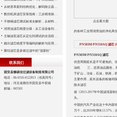
从材质革新到结构优化，解码除尘器滤芯性能跃升的核心逻辑
数控机床滤芯安装指南：三步精准操作，杜绝设备“亚健康”
点击看大图
不锈钢滤芯测试标准全解析，从材料性能到应用场景的严苛验证
润滑油滤芯精度分级：从工业设备到精密系统的过滤密码
的各种工业用润滑油的净化再
主轴油泵滤芯从定位到调试的全流程解析
颇尔滤芯精度字母编码的解析与应用指南
P/N503M P/N510AQ 滤芯
聚结滤芯是多级过滤中的“顶梁柱”
P/N503M P/N510AQ 滤芯
供货周期延长是不可避免的。
联系我们
油机 三，还原油品颜色，再
固安县慷硕佳过滤设备制造有限公司
于矿山，冶金，石油，铁路，
电话：86-0316-6122813（传真同号）
主要作用，延长设备的检修间隔
地址：河北省廊坊市固安县牛驼镇
除水滤芯
邮编：065501
据《2013-2017年中国滤
头。
中国的汽车产业在这十年内获得
万个，比2010年增长13.57%，