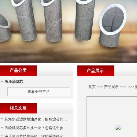
产品分类
产品展示
液压油滤芯
首页
>>>
产品展示
>>> >>>
查看全部产品
相关文章
从海水过滤到燃油净化：船舶滤芯的多场景应用解析
汽轮机滤芯多久换一次？忽略这个参数，机组非停损失可能上百万！
液压油滤芯精度等级：守护系统稳定与寿命的“微米标尺”