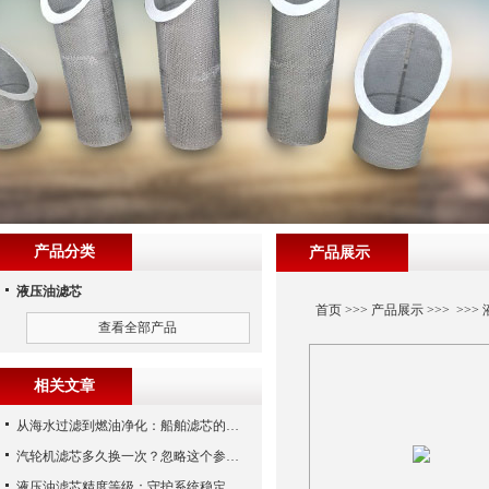
产品分类
产品展示
液压油滤芯
首页
>>>
产品展示
>>> >>>
查看全部产品
相关文章
从海水过滤到燃油净化：船舶滤芯的多场景应用解析
汽轮机滤芯多久换一次？忽略这个参数，机组非停损失可能上百万！
液压油滤芯精度等级：守护系统稳定与寿命的“微米标尺”