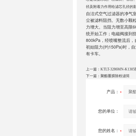
径及附着力作用给滤芯孔径的
自洁式空气过滤器的净气
尘被滤料阻挡。无数小颗
力增大。当阻力增至高限6
统开始工作；电磁阀接到指
800kPa，经喷嘴整流
初始阻力(约150Pa)时
有卡车。
上一篇：
KTLT-3286MN-K13
下一篇：
聚酯覆膜除粉滤筒
产品：
您的单位：
您的姓名：