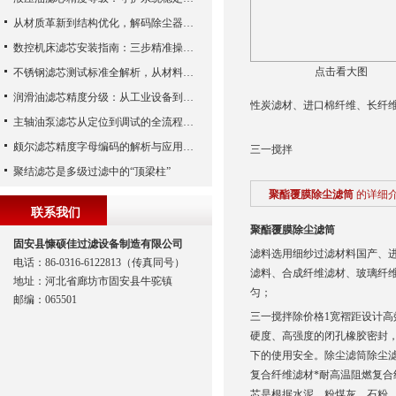
从材质革新到结构优化，解码除尘器滤芯性能跃升的核心逻辑
数控机床滤芯安装指南：三步精准操作，杜绝设备“亚健康”
点击看大图
不锈钢滤芯测试标准全解析，从材料性能到应用场景的严苛验证
润滑油滤芯精度分级：从工业设备到精密系统的过滤密码
性炭滤材、进口棉纤维、长纤
主轴油泵滤芯从定位到调试的全流程解析
颇尔滤芯精度字母编码的解析与应用指南
三一搅拌
聚结滤芯是多级过滤中的“顶梁柱”
聚酯覆膜除尘滤筒
的详细
联系我们
聚酯覆膜除尘滤筒
固安县慷硕佳过滤设备制造有限公司
滤料选用细纱过滤材料国产、进
电话：86-0316-6122813（传真同号）
滤料、合成纤维滤材、玻璃纤
地址：河北省廊坊市固安县牛驼镇
匀；
邮编：065501
三一搅拌除价格1宽褶距设计高
硬度、高强度的闭孔橡胶密封
下的使用安全。除尘滤筒除尘滤
复合纤维滤材*耐高温阻燃复合
芯是根据水泥、粉煤灰、石粉、