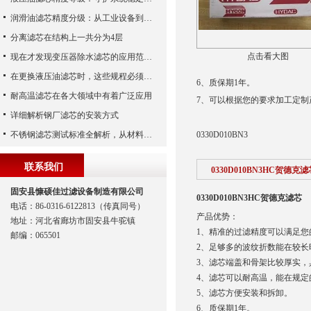
润滑油滤芯精度分级：从工业设备到精密系统的过滤密码
分离滤芯在结构上一共分为4层
点击看大图
现在才发现变压器除水滤芯的应用范围如此之广
在更换液压油滤芯时，这些规程必须遵守
6、质保期1年。
耐高温滤芯在各大领域中有着广泛应用
7、可以根据您的要求加工定制
详细解析钢厂滤芯的安装方式
不锈钢滤芯测试标准全解析，从材料性能到应用场景的严苛验证
0330D010BN3
联系我们
0330D010BN3HC贺德克滤
固安县慷硕佳过滤设备制造有限公司
0330D010BN3HC贺德克滤芯
电话：86-0316-6122813（传真同号）
产品优势：
地址：河北省廊坊市固安县牛驼镇
1、精准的过滤精度可以满足您
邮编：065501
2、足够多的波纹折数能在较
3、滤芯端盖和骨架比较厚实
4、滤芯可以耐高温，能在规定
5、滤芯方便安装和拆卸。
6、质保期1年。