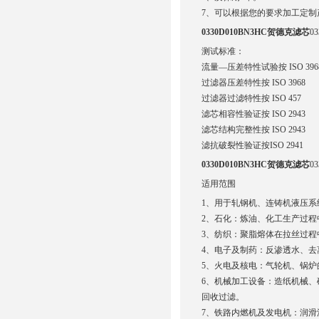
7、可以根据您的要求加工定制
0330D010BN3HC贺德克滤芯
0
测试标准：
流量—压差特性试验按 ISO 396
过滤器压差特性按 ISO 3968
过滤器过滤特性按 ISO 457
滤芯相容性验证按 ISO 2943
滤芯结构完整性按 ISO 2943
滤抗破裂性验证按ISO 2941
0330D010BN3HC贺德克滤芯
0
适用范围
1、用于轧钢机、连铸机液压
2、石化：炼油、化工生产过
3、纺织：聚脂熔体在拉丝过
4、电子及制药：反渗透水、
5、火电及核电：气轮机、锅
6、机械加工设备：造纸机械
回收过滤。
7、铁路内燃机及发电机：润滑