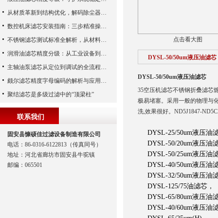
从材质革新到结构优化，解码除尘器滤芯性能跃升的核心逻辑
数控机床滤芯安装指南：三步精准操作，杜绝设备“亚健康”
点击看大图
不锈钢滤芯测试标准全解析，从材料性能到应用场景的严苛验证
润滑油滤芯精度分级：从工业设备到精密系统的过滤密码
DYSL-50/50um液压油滤芯
主轴油泵滤芯从定位到调试的全流程解析
DYSL-50/50um液压油滤芯
颇尔滤芯精度字母编码的解析与应用指南
35空压机滤芯不锈钢折叠滤芯
聚结滤芯是多级过滤中的“顶梁柱”
极易堵塞。采用一般的物理与
洗,效果很好。ND5J1847-ND5C2
联系我们
DYSL-25/50um液压油
固安县慷硕佳过滤设备制造有限公司
DYSL-50/20um液压油
电话：86-0316-6122813（传真同号）
DYSL-50/25um液压油
地址：河北省廊坊市固安县牛驼镇
DYSL-40/50um液压
邮编：065501
DYSL-32/50um液压油
DYSL-125/75油滤芯，
DYSL-65/80um液压油
DYSL-40/60um液压