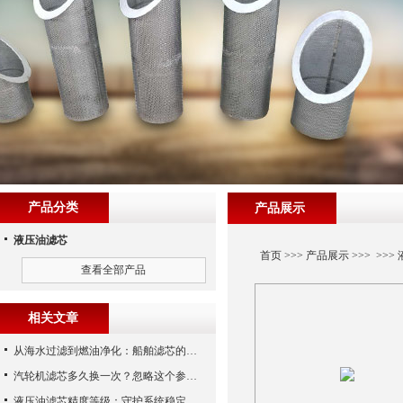
产品分类
产品展示
液压油滤芯
首页
>>>
产品展示
>>> >>>
查看全部产品
相关文章
从海水过滤到燃油净化：船舶滤芯的多场景应用解析
汽轮机滤芯多久换一次？忽略这个参数，机组非停损失可能上百万！
液压油滤芯精度等级：守护系统稳定与寿命的“微米标尺”