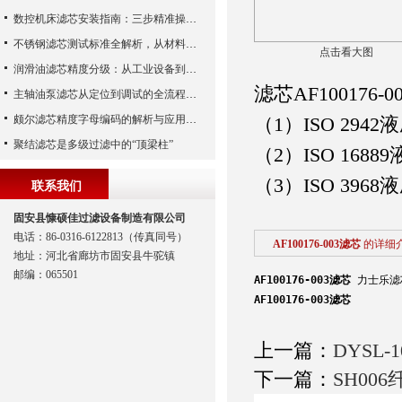
数控机床滤芯安装指南：三步精准操作，杜绝设备“亚健康”
不锈钢滤芯测试标准全解析，从材料性能到应用场景的严苛验证
点击看大图
润滑油滤芯精度分级：从工业设备到精密系统的过滤密码
滤芯AF100176-
主轴油泵滤芯从定位到调试的全流程解析
颇尔滤芯精度字母编码的解析与应用指南
（1）ISO 29
聚结滤芯是多级过滤中的“顶梁柱”
（2）ISO 16
（3）ISO 396
联系我们
固安县慷硕佳过滤设备制造有限公司
电话：86-0316-6122813（传真同号）
AF100176-003滤芯
的详细
地址：河北省廊坊市固安县牛驼镇
邮编：065501
AF100176-003滤芯
力士乐滤芯
AF100176-003滤芯
上一篇：
DYSL
下一篇：
SH00