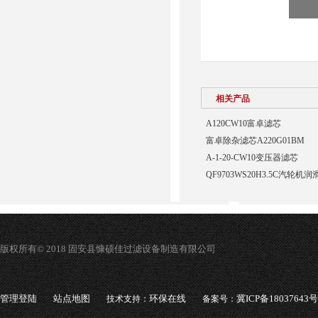
相关产品
A120CW10富卓滤芯
富卓除杂滤芯A220G01BM
A-1-20-CW10变压器滤芯
QF9703WS20H3.5C汽轮
版权所有© 2018 固安县慷硕佳过滤设备制造有限公司
管理登陆
站点地图
环保在线
冀ICP备18037643号
技术支持：
备案号：