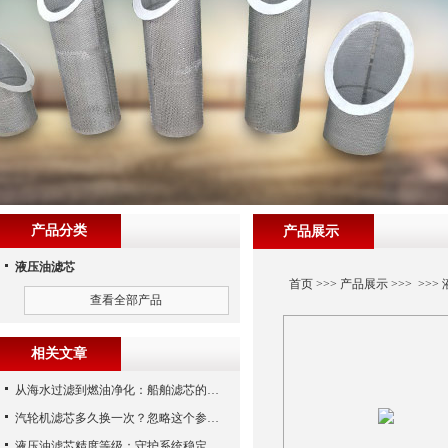
产品分类
产品展示
液压油滤芯
首页
>>>
产品展示
>>> >>>
查看全部产品
相关文章
从海水过滤到燃油净化：船舶滤芯的多场景应用解析
汽轮机滤芯多久换一次？忽略这个参数，机组非停损失可能上百万！
液压油滤芯精度等级：守护系统稳定与寿命的“微米标尺”