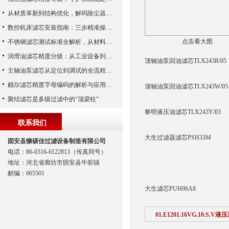
从材质革新到结构优化，解码除尘器滤芯性能跃升的核心逻辑
数控机床滤芯安装指南：三步精准操作，杜绝设备“亚健康”
点击看大图
不锈钢滤芯测试标准全解析，从材料性能到应用场景的严苛验证
润滑油滤芯精度分级：从工业设备到精密系统的过滤密码
顶轴油泵回油滤芯TLX243R/05
主轴油泵滤芯从定位到调试的全流程解析
颇尔滤芯精度字母编码的解析与应用指南
顶轴油泵回油滤芯TLX243W/05
聚结滤芯是多级过滤中的“顶梁柱”
黎明液压油滤芯TLX243Y/03
联系我们
大生过滤器滤芯PSH33M
固安县慷硕佳过滤设备制造有限公司
电话：86-0316-6122813（传真同号）
地址：河北省廊坊市固安县牛驼镇
邮编：065501
大生滤芯PUH06A8
01.E1201.16VG.10.S.V