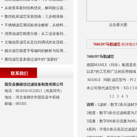
从材质革新到结构优化，解码除尘器滤芯性能跃升的核心逻辑
数控机床滤芯安装指南：三步精准操作，杜绝设备“亚健康”
点击看大图
不锈钢滤芯测试标准全解析，从材料性能到应用场景的严苛验证
润滑油滤芯精度分级：从工业设备到精密系统的过滤密码
主轴油泵滤芯从定位到调试的全流程解析
7686397马勒滤芯
的详细介
颇尔滤芯精度字母编码的解析与应用指南
7686397马勒滤芯
聚结滤芯是多级过滤中的“顶梁柱”
德国MAHLE（玛乐）集团是
以其*的工艺和广泛的应用领域
联系我们
MAHLE 玛勒 滤芯型号：PI 2 5 
固安县慷硕佳过滤设备制造有限公司
本公司替代滤芯型号：XD 2 5 0
电话：86-0316-6122813（传真同号）
1 2 3 4 5
地址：河北省廊坊市固安县牛驼镇
邮编：065501
说明：
1滤材：数字2表示滤材
2精度：数字5表示过滤精度为2
3流量：数字006表示流量为60L/
4系列：字母D表示高压过滤