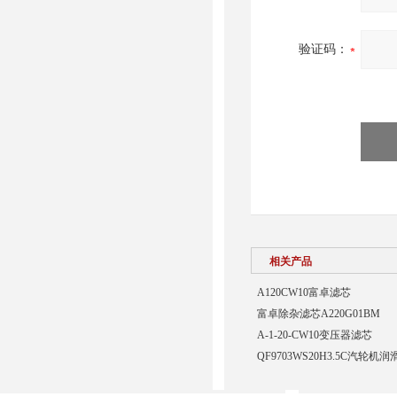
验证码：
相关产品
A120CW10富卓滤芯
富卓除杂滤芯A220G01BM
A-1-20-CW10变压器滤芯
QF9703WS20H3.5C汽轮