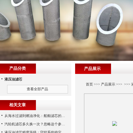
产品分类
产品展示
液压油滤芯
首页
>>>
产品展示
>>> >>>
查看全部产品
相关文章
从海水过滤到燃油净化：船舶滤芯的多场景应用解析
汽轮机滤芯多久换一次？忽略这个参数，机组非停损失可能上百万！
液压油滤芯精度等级：守护系统稳定与寿命的“微米标尺”