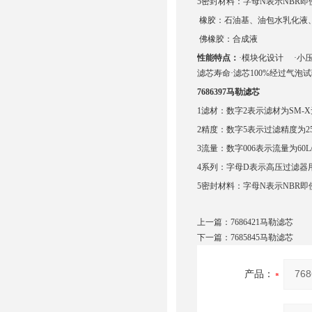
5密封材料：字母N表示NBR即
橡胶：石油基、油包水乳化液
佛橡胶：合成液
性能特点：
·模块化设计 ·小压
滤芯寿命·滤芯100%经过气泡
7686397马勒滤芯
1滤材：数字2表示滤材为SM
2精度：数字5表示过滤精度为2
3流量：数字006表示流量为60L/
4系列：字母D表示高压过滤
5密封材料：字母N表示NBR即
上一篇：
7686421马勒滤芯
下一篇：
7685845马勒滤芯
产品：