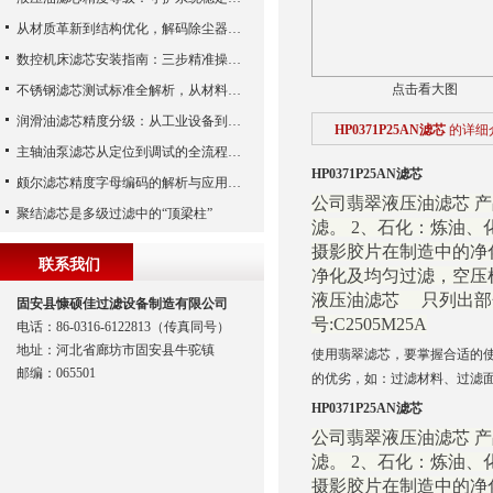
从材质革新到结构优化，解码除尘器滤芯性能跃升的核心逻辑
数控机床滤芯安装指南：三步精准操作，杜绝设备“亚健康”
点击看大图
不锈钢滤芯测试标准全解析，从材料性能到应用场景的严苛验证
润滑油滤芯精度分级：从工业设备到精密系统的过滤密码
HP0371P25AN滤芯
的详细
主轴油泵滤芯从定位到调试的全流程解析
HP0371P25AN滤芯
颇尔滤芯精度字母编码的解析与应用指南
公司翡翠液压油滤芯 
聚结滤芯是多级过滤中的“顶梁柱”
滤。 2、石化：炼油
摄影胶片在制造中的净
联系我们
净化及均匀过滤，空压机的
液压油滤芯 只列出部
固安县慷硕佳过滤设备制造有限公司
号:C2505M25A
电话：86-0316-6122813（传真同号）
地址：河北省廊坊市固安县牛驼镇
使用翡翠滤芯，要掌握合适的
邮编：065501
的优劣，如：过滤材料、过滤
HP0371P25AN滤芯
公司翡翠液压油滤芯 
滤。 2、石化：炼油
摄影胶片在制造中的净