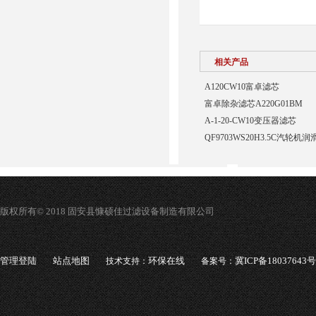
相关产品
A120CW10富卓滤芯
富卓除杂滤芯A220G01BM
A-1-20-CW10变压器滤芯
QF9703WS20H3.5C汽轮
版权所有© 2018 固安县慷硕佳过滤设备制造有限公司
管理登陆
站点地图
环保在线
冀ICP备18037643号
技术支持：
备案号：