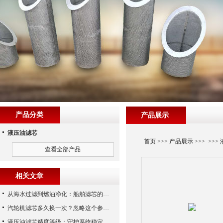
产品分类
产品展示
液压油滤芯
首页
>>>
产品展示
>>> >>>
查看全部产品
相关文章
从海水过滤到燃油净化：船舶滤芯的多场景应用解析
汽轮机滤芯多久换一次？忽略这个参数，机组非停损失可能上百万！
液压油滤芯精度等级：守护系统稳定与寿命的“微米标尺”