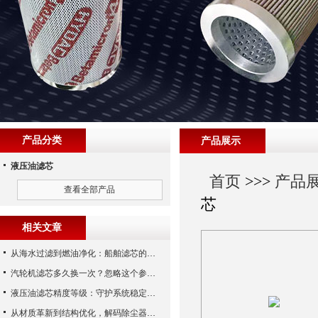
产品分类
产品展示
液压油滤芯
首页
>>>
产品
查看全部产品
芯
相关文章
从海水过滤到燃油净化：船舶滤芯的多场景应用解析
汽轮机滤芯多久换一次？忽略这个参数，机组非停损失可能上百万！
液压油滤芯精度等级：守护系统稳定与寿命的“微米标尺”
从材质革新到结构优化，解码除尘器滤芯性能跃升的核心逻辑