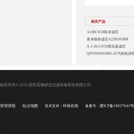
相关产品
A120CW10富卓滤芯
富卓除杂滤芯A220G01BM
A-1-20-CW10变压器滤芯
QF9703WS20H3.5C汽轮
版权所有© 2018 固安县慷硕佳过滤设备制造有限公司
管理登陆
站点地图
环保在线
冀ICP备18037643号
技术支持：
备案号：