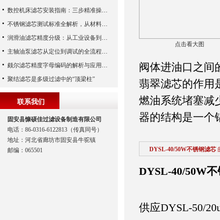
数控机床滤芯安装指南：三步精准操作，杜绝设备“亚健康”
不锈钢滤芯测试标准全解析，从材料性能到应用场景的严苛验证
润滑油滤芯精度分级：从工业设备到精密系统的过滤密码
点击看大图
主轴油泵滤芯从定位到调试的全流程解析
阀体进油口之间
颇尔滤芯精度字母编码的解析与应用指南
聚结滤芯是多级过滤中的“顶梁柱”
翡翠滤芯的作用
燃油系统堵塞减
联系我们
器的结构是一个
固安县慷硕佳过滤设备制造有限公司
电话：86-0316-6122813（传真同号）
地址：河北省廊坊市固安县牛驼镇
DYSL-40/50W不锈钢滤芯
邮编：065501
DYSL-40/50
供应DYSL-50