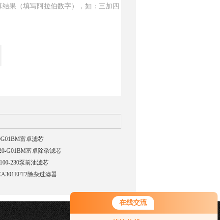
算结果（填写阿拉伯数字），如：三加四
20G01BM富卓滤芯
-20-G01BM富卓除杂滤芯
100-230泵前油滤芯
CA301EFT2除杂过滤器
在线交流
您好！欢迎前来咨询，很高兴为您