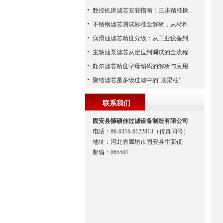
数控机床滤芯安装指南：三步精准操作，杜绝设备“亚健康”
不锈钢滤芯测试标准全解析，从材料性能到应用场景的严苛验证
润滑油滤芯精度分级：从工业设备到精密系统的过滤密码
主轴油泵滤芯从定位到调试的全流程解析
颇尔滤芯精度字母编码的解析与应用指南
聚结滤芯是多级过滤中的“顶梁柱”
联系我们
固安县慷硕佳过滤设备制造有限公司
电话：86-0316-6122813（传真同号）
地址：河北省廊坊市固安县牛驼镇
邮编：065501