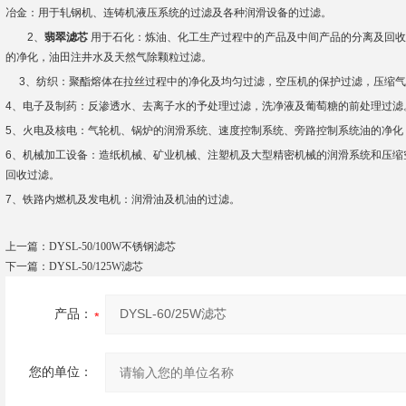
冶金：用于轧钢机、连铸机液压系统的过滤及各种润滑设备的过滤。
2
、
翡翠滤芯
用于
石化：炼油、化工生产过程中的产品及中间产品的分离及回收
的净化，油田注井水及天然气除颗粒过滤。
3
、纺织：聚酯熔体在拉丝过程中的净化及均匀过滤，空压机的保护过滤，压缩气
4
、电子及制药：反渗透水、去离子水的予处理过滤，洗净液及葡萄糖的前处理过滤
5
、火电及核电：气轮机、锅炉的润滑系统、速度控制系统、旁路控制系统油的净化
6
、机械加工设备：造纸机械、矿业机械、注塑机及大型精密机械的润滑系统和压缩
回收过滤。
7
、铁路内燃机及发电机：润滑油及机油的过滤。
上一篇：
DYSL-50/100W不锈钢滤芯
下一篇：
DYSL-50/125W滤芯
产品：
您的单位：