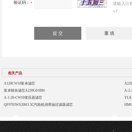
验证码：
请输入计
=7
相关产品
A120CW10富卓滤芯
A2
富卓除杂滤芯A220G01BM
A-2
A-1-20-CW10变压器滤芯
YLX
QF9703WS20H3.5C汽轮机润滑油过滤器滤芯
HM