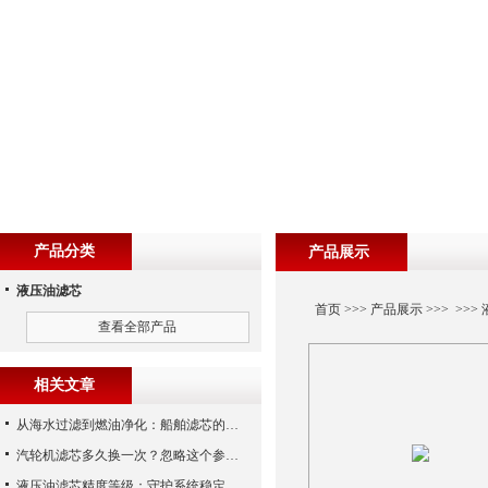
产品分类
产品展示
液压油滤芯
首页
>>>
产品展示
>>> >>>
查看全部产品
相关文章
从海水过滤到燃油净化：船舶滤芯的多场景应用解析
汽轮机滤芯多久换一次？忽略这个参数，机组非停损失可能上百万！
液压油滤芯精度等级：守护系统稳定与寿命的“微米标尺”