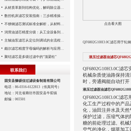
从材质革新到结构优化，解码除尘器滤芯性能跃升的核心逻辑
数控机床滤芯安装指南：三步精准操作，杜绝设备“亚健康”
点击看大图
不锈钢滤芯测试标准全解析，从材料性能到应用场景的严苛验证
润滑油滤芯精度分级：从工业设备到精密系统的过滤密码
主轴油泵滤芯从定位到调试的全流程解析
QF6802G10H3.0C滤
颇尔滤芯精度字母编码的解析与应用指南
聚结滤芯是多级过滤中的“顶梁柱”
液压过滤器油滤芯QF6802G1
QF6802G10H3
联系我们
机械杂质使油路保持清
固安县慷硕佳过滤设备制造有限公司
时，旁通阀能自动打开
电话：86-0316-6122813（传真同号）
液压过滤器油滤芯QF6802G10H3
地址：河北省廊坊市固安县牛驼镇
QF6802G10H3
邮编：065501
化工生产过程中的产品
化，油田注井水及天然
保护过滤，压缩气体的
糖的前处理过滤。机械
空气的净化，烟草加工