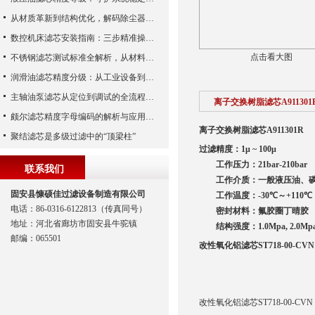
从材质革新到结构优化，解码除尘器滤芯性能跃升的核心逻辑
数控机床滤芯安装指南：三步精准操作，杜绝设备“亚健康”
点击看大图
不锈钢滤芯测试标准全解析，从材料性能到应用场景的严苛验证
润滑油滤芯精度分级：从工业设备到精密系统的过滤密码
主轴油泵滤芯从定位到调试的全流程解析
离子交换树脂滤芯A911301
颇尔滤芯精度字母编码的解析与应用指南
离子交换树脂滤芯A911301R
聚结滤芯是多级过滤中的“顶梁柱”
过滤精度：
1μ ~ 100μ
工作压力：
21bar-210bar
联系我们
工作介质：一般液压油、磷
固安县慷硕佳过滤设备制造有限公司
工作温度：
-30
℃～
+110
℃
电话：86-0316-6122813（传真同号）
密封材料：氟胶圈
丁晴胶
地址：河北省廊坊市固安县牛驼镇
结构强度：
1.0Mpa, 2.0Mp
邮编：065501
改性氧化铝滤芯ST718-00-CVN
改性氧化铝滤芯ST718-00-CVN