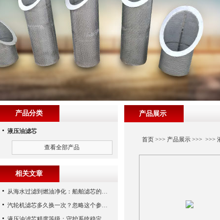
产品分类
产品展示
液压油滤芯
首页
>>>
产品展示
>>> >>>
查看全部产品
相关文章
从海水过滤到燃油净化：船舶滤芯的多场景应用解析
汽轮机滤芯多久换一次？忽略这个参数，机组非停损失可能上百万！
液压油滤芯精度等级：守护系统稳定与寿命的“微米标尺”