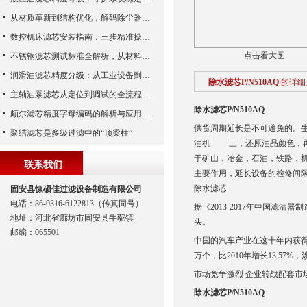
从材质革新到结构优化，解码除尘器滤芯性能跃升的核心逻辑
数控机床滤芯安装指南：三步精准操作，杜绝设备“亚健康”
点击看大图
不锈钢滤芯测试标准全解析，从材料性能到应用场景的严苛验证
润滑油滤芯精度分级：从工业设备到精密系统的过滤密码
除水滤芯P/N510AQ
的详细
主轴油泵滤芯从定位到调试的全流程解析
除水滤芯P/N510AQ
颇尔滤芯精度字母编码的解析与应用指南
供货周期延长是不可避免的。
聚结滤芯是多级过滤中的“顶梁柱”
油机 三，还原油品颜色，再
于矿山，冶金，石油，铁路，
联系我们
主要作用，延长设备的检修间隔
除水滤芯
固安县慷硕佳过滤设备制造有限公司
电话：86-0316-6122813（传真同号）
据《2013-2017年中国滤
地址：河北省廊坊市固安县牛驼镇
头。
邮编：065501
中国的汽车产业在这十年内获得
万个，比2010年增长13.57%，涉及
市场竞争激烈 企业转战配套市场
除水滤芯P/N510AQ