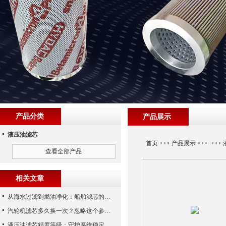
产品分类
产品展示
液压油滤芯
首页
>>>
产品展示
>>> >>>
查看全部产品
相关文章
从海水过滤到燃油净化：船舶滤芯的多场景应用解析
汽轮机滤芯多久换一次？忽略这个参数，机组非停损失可能上百万！
液压油滤芯精度等级：守护系统稳定与寿命的“微米标尺”