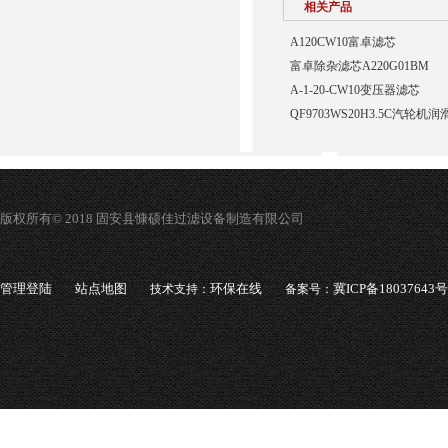
相关产品
A120CW10富卓滤芯
富卓除杂滤芯A220G01BM
A-1-20-CW10变压器滤芯
QF9703WS20H3.5C汽轮
版权所有© 2018 固安县慷硕佳过滤设备制造有限公司
管理登陆
站点地图
环保在线
冀ICP备18037643号
技术支持：
备案号：