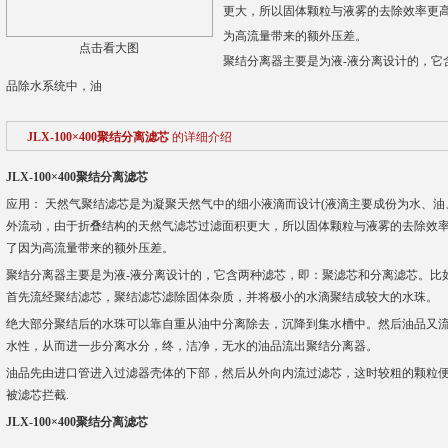
更大，所以固体颗粒与液雾的去除效率更高
为高流量带来的额外压差。
点击看大图
聚结分离器主要是为液-液分离设计的，它
品除水系统中，油
JLX-100×400聚结分离滤芯
的详细介绍
JLX-100×400聚结分离滤芯
应用： 天然气聚结滤芯是为凝聚天然气中的细小液滴而设计(液滴主要成份为水、油
外流动，由于折叠结构的天然气滤芯过滤面积更大，所以固体颗粒与液雾的去除效率
了因为高流量带来的额外压差。
聚结分离器主要是为液-液分离设计的，它含两种滤芯，即：聚滤芯和分离滤芯。比
首先流经聚结滤芯，聚结滤芯滤除固体杂质，并将极小的水滴聚结成较大的水珠。
绝大部分聚结后的水珠可以靠自重从油中分离除去，沉降到集水槽中。然后油品又
水性，从而进一步分离水分，终，洁净，无水的油品流出聚结分离器。
油品先由进口管进入过滤器壳体的下部，然后从外向内流过滤芯，这时较粗的颗粒
被滤芯拦截.
JLX-100×400聚结分离滤芯