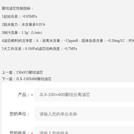
聚结滤芯性能指标：
1起始压差：<0.05MPa
2脱水能力：水含量多0.05％
3纳污流量：1.3g/（L/min）
4滤后燃料的洁净度：A：游离水含量：<15ppmB：固体杂质含量：<0.26mg/LC：纤维
5大工作压差：0.1MPa6滤芯结构强度：>0.7MPa
上一篇：
150x915聚结滤芯
下一篇：
JLX-150X600聚结滤芯
产品：
您的单位：
您的姓名：