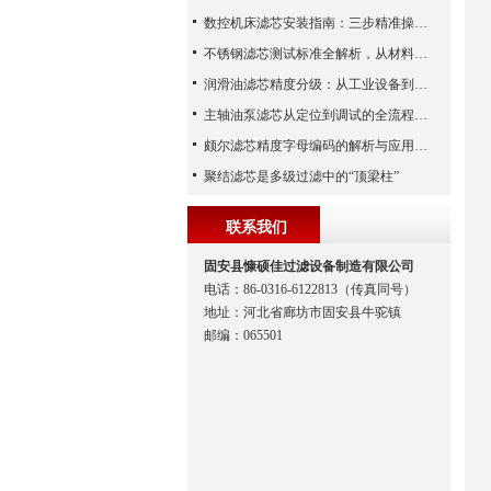
数控机床滤芯安装指南：三步精准操作，杜绝设备“亚健康”
不锈钢滤芯测试标准全解析，从材料性能到应用场景的严苛验证
润滑油滤芯精度分级：从工业设备到精密系统的过滤密码
主轴油泵滤芯从定位到调试的全流程解析
颇尔滤芯精度字母编码的解析与应用指南
聚结滤芯是多级过滤中的“顶梁柱”
联系我们
固安县慷硕佳过滤设备制造有限公司
电话：86-0316-6122813（传真同号）
地址：河北省廊坊市固安县牛驼镇
邮编：065501