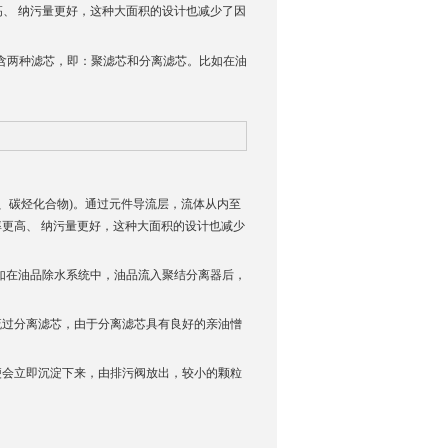
、 纳污量更好，这种大面积的设计也减少了因
含两种滤芯，即：聚滤芯和分离滤芯。比如在油
、碳烃化合物)。通过元件导流层，流体从内至
更高、 纳污量更好，这种大面积的设计也减少
如在油品除水系统中，油品流入聚结分离器后，
流过分离滤芯，由于分离滤芯具有良好的亲油憎
便会立即沉淀下来，由排污阀放出，较小的颗粒