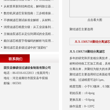
从材质革新到结构优化，解码除尘器滤芯性能跃升的核心逻辑
数控机床滤芯安装指南：三步精准操作，杜绝设备“亚健康”
点击看大图
不锈钢滤芯测试标准全解析，从材料性能到应用场景的严苛验证
润滑油滤芯精度分级：从工业设备到精密系统的过滤密码
聚结滤芯主要选用
主轴油泵滤芯从定位到调试的全流程解析
颇尔滤芯精度字母编码的解析与应用指南
JLX-150X710聚结分离滤芯
聚结滤芯是多级过滤中的“顶梁柱”
JLX-150X710聚结分离滤芯
多年的研究和开发相分离技术
联系我们
材料经特殊工艺加工而成，具
固安县慷硕佳过滤设备制造有限公司
分离出来，并聚结为较大的水
电话：86-0316-6122813（传真同号）
聚结滤芯主要选用经过表面处
地址：河北省廊坊市固安县牛驼镇
性能。过滤精度可达0.1μm。
邮编：065501
精度范围：小于0.3微米，0.3微
初始压差：≤0.4psig
更换压差：<0.6psig
操作温度：0~120℃