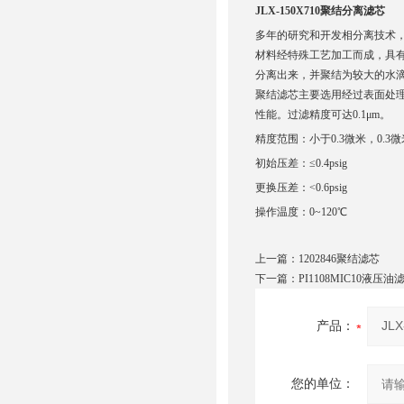
JLX-150X710聚结分离滤芯
多年的研究和开发相分离技术
材料经特殊工艺加工而成，具
分离出来，并聚结为较大的水
聚结滤芯主要选用经过表面处
性能。过滤精度可达0.1μm。
精度范围：小于0.3微米，0.3微
初始压差：≤0.4psig
更换压差：<0.6psig
操作温度：0~120℃
上一篇：
1202846聚结滤芯
下一篇：
PI1108MIC10液压油
产品：
您的单位：