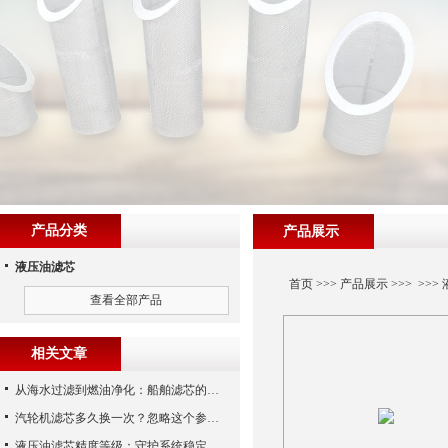
产品分类
产品展示
液压油滤芯
首页
>>>
产品展示
>>> >>>
查看全部产品
相关文章
从海水过滤到燃油净化：船舶滤芯的多场景应用解析
汽轮机滤芯多久换一次？忽略这个参数，机组非停损失可能上百万！
液压油滤芯精度等级：守护系统稳定与寿命的“微米标尺”