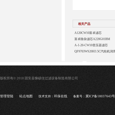
相关产品
A120CW10富卓滤芯
富卓除杂滤芯A220G01BM
A-1-20-CW10变压器滤芯
QF9703WS20H3.5C汽轮
版权所有© 2018 固安县慷硕佳过滤设备制造有限公司
管理登陆
站点地图
环保在线
冀ICP备18037643号
技术支持：
备案号：