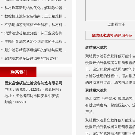
从材质革新到结构优化，解码除尘器滤芯性能跃升的核心逻辑
数控机床滤芯安装指南：三步精准操作，杜绝设备“亚健康”
点击看大图
不锈钢滤芯测试标准全解析，从材料性能到应用场景的严苛验证
润滑油滤芯精度分级：从工业设备到精密系统的过滤密码
聚结脱水滤芯
的详细介绍
主轴油泵滤芯从定位到调试的全流程解析
聚结脱水滤芯
颇尔滤芯精度字母编码的解析与应用指南
聚结脱水滤芯负载降低可能来
聚结滤芯是多级过滤中的“顶梁柱”
慢慢开始升载或者采用预覆盖
下、设定的脉冲清洗周期时间
联系我们
水滤芯
使用的过程中，假如排
的过滤速渡过高、滤芯的清洗
固安县慷硕佳过滤设备制造有限公司
电话：86-0316-6122813（传真同号）
聚结脱水滤芯
地址：河北省廊坊市固安县牛驼镇
脱水滤芯_油中除水_聚结滤芯
邮编：065501
有过滤精度高、起始压差小、
产品。
聚结脱水滤芯负载降低可能来
慢慢开始升载或者采用预覆盖
下、设定的脉冲清洗周期时间