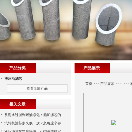
产品分类
产品展示
液压油滤芯
首页
>>>
产品展示
>>> >>>
查看全部产品
相关文章
从海水过滤到燃油净化：船舶滤芯的多场景应用解析
汽轮机滤芯多久换一次？忽略这个参数，机组非停损失可能上百万！
液压油滤芯精度等级：守护系统稳定与寿命的“微米标尺”