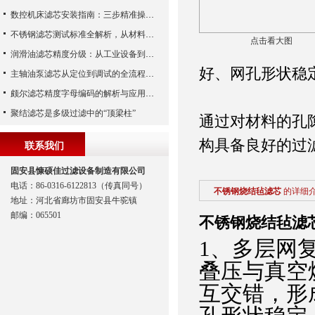
数控机床滤芯安装指南：三步精准操作，杜绝设备“亚健康”
不锈钢滤芯测试标准全解析，从材料性能到应用场景的严苛验证
点击看大图
润滑油滤芯精度分级：从工业设备到精密系统的过滤密码
好、网孔形状稳
主轴油泵滤芯从定位到调试的全流程解析
颇尔滤芯精度字母编码的解析与应用指南
聚结滤芯是多级过滤中的“顶梁柱”
通过对材料的孔
构具备良好的过
联系我们
固安县慷硕佳过滤设备制造有限公司
电话：86-0316-6122813（传真同号）
不锈钢烧结毡滤芯
的详细
地址：河北省廊坊市固安县牛驼镇
邮编：065501
不锈钢烧结毡滤
1、多层网
叠压与真空
互交错，形