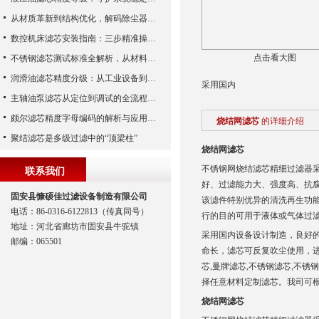
从材质革新到结构优化，解码除尘器滤芯性能跃升的核心逻辑
数控机床滤芯安装指南：三步精准操作，杜绝设备“亚健康”
点击看大图
不锈钢滤芯测试标准全解析，从材料性能到应用场景的严苛验证
润滑油滤芯精度分级：从工业设备到精密系统的过滤密码
采用国内
主轴油泵滤芯从定位到调试的全流程解析
颇尔滤芯精度字母编码的解析与应用指南
烧结网滤芯
的详细介绍
聚结滤芯是多级过滤中的“顶梁柱”
烧结网滤芯
不锈钢网烧结滤芯精细过滤器
联系我们
好、过滤能力大、强度高、抗
固安县慷硕佳过滤设备制造有限公司
该滤件特别优异的清洗再生功
电话：86-0316-6122813（传真同号）
行的目的可用于液体或气体过
地址：河北省廊坊市固安县牛驼镇
采用国内设备设计制造，良好的
邮编：065501
命长，滤芯可反复吹尘使用，
芯,曼牌滤芯,不锈钢滤芯,不锈
择任意材料定制滤芯。我司可
烧结网滤芯