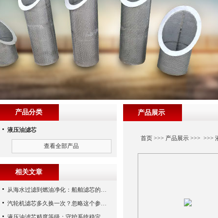
产品分类
产品展示
液压油滤芯
首页
>>>
产品展示
>>> >>>
查看全部产品
相关文章
从海水过滤到燃油净化：船舶滤芯的多场景应用解析
汽轮机滤芯多久换一次？忽略这个参数，机组非停损失可能上百万！
液压油滤芯精度等级：守护系统稳定与寿命的“微米标尺”