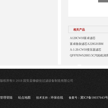
相关产品
A120CW10富卓滤芯
富卓除杂滤芯A220G01BM
A-1-20-CW10变压器滤芯
QF9703WS20H3.5C汽轮
版权所有© 2018 固安县慷硕佳过滤设备制造有限公司
管理登陆
站点地图
环保在线
冀ICP备18037643号
技术支持：
备案号：