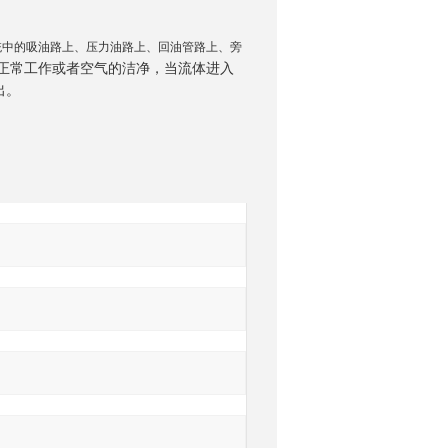
统中的吸油路上、压力油路上、回油管路上、旁
正常工作或者空气的洁净，当流体进入
出
。
询