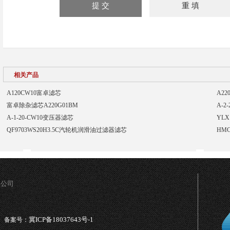
相关产品
A120CW10富卓滤芯
A2
富卓除杂滤芯A220G01BM
A-2
A-1-20-CW10变压器滤芯
YLX
QF9703WS20H3.5C汽轮机润滑油过滤器滤芯
HM
限公司
冀ICP备18037643号-1
备案号：