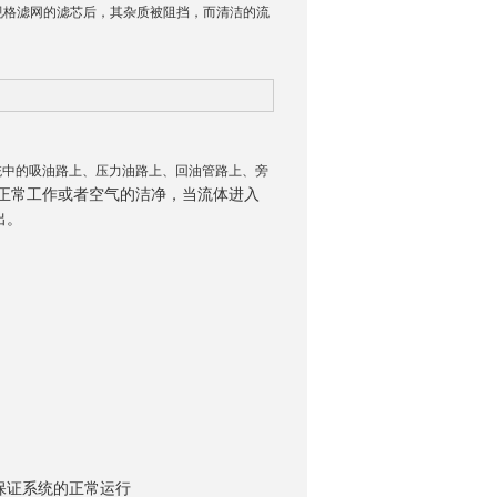
规格滤网的滤芯后，其杂质被阻挡，而清洁的流
统中的吸油路上、压力油路上、回油管路上、旁
正常工作或者空气的洁净，当流体进入
出
。
保证系统的正常运行