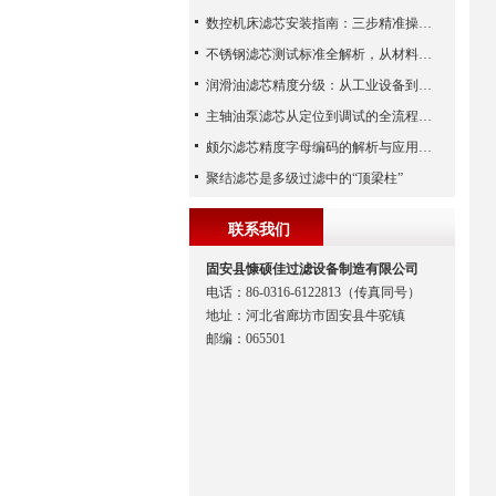
数控机床滤芯安装指南：三步精准操作，杜绝设备“亚健康”
不锈钢滤芯测试标准全解析，从材料性能到应用场景的严苛验证
润滑油滤芯精度分级：从工业设备到精密系统的过滤密码
主轴油泵滤芯从定位到调试的全流程解析
颇尔滤芯精度字母编码的解析与应用指南
聚结滤芯是多级过滤中的“顶梁柱”
联系我们
固安县慷硕佳过滤设备制造有限公司
电话：86-0316-6122813（传真同号）
地址：河北省廊坊市固安县牛驼镇
邮编：065501