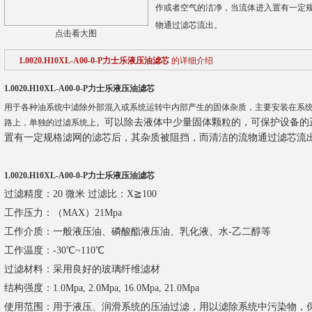
作或者空气的洁净，当流体进入置有一定
物通过滤芯流出。
点击看大图
1.0020.H10XL-A00-0-P力士乐液压油滤芯
的详细介绍
1.0020.H10XL-A00-0-P力士乐液压油滤芯
用于各种油系统中滤除外部混入或系统运转中内部产生的固体杂质，主要安装在系
可以除去液体中少量固体颗粒的，可保护设备的
路上，单独的过滤系统上。
置有一定规格滤网的滤芯后，其杂质被阻挡，而清洁的流物通过滤芯流
1.0020.H10XL-A00-0-P力士乐液压油滤芯
过滤精度：20 微米 过滤比：X≧100
工作压力：（MAX）21Mpa
工作介质：一般液压油、磷酸酯液压油、乳化液、水-乙二醇等
工作温度：-30℃~110℃
过滤材料：采用良好的玻璃纤维滤材
结构强度：1.0Mpa, 2.0Mpa, 16.0Mpa, 21.0Mpa
使用范围：用于液压、润滑系统的压油过滤，用以滤除系统中污染物，