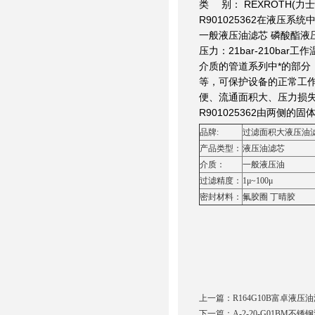
类 别： REXROTH(力
R901025362在液
一般液压油滤芯 磷酸酯液压
压力：21bar-210bar
介质的管道系列中*的部
等，可保护设备的正常工作.
便、流通面积大、压力损
R901025362由两侧
品牌:
过滤面积大液压油滤芯R
产品类型：
液压油滤芯
介质：
一般液压油
过滤精度：
1μ~100μ
密封材料：
氟胶圈 丁晴胶
上一篇：
R164G10B富卓液压
下一篇：
A-2-20-G01BM不