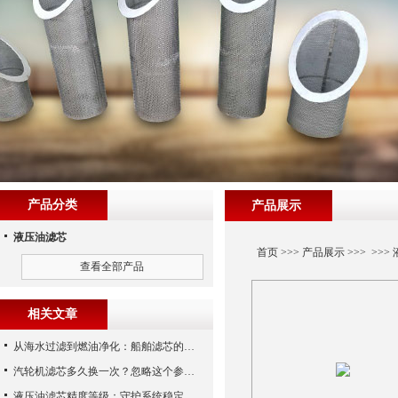
产品分类
产品展示
液压油滤芯
首页
>>>
产品展示
>>> >>>
查看全部产品
相关文章
从海水过滤到燃油净化：船舶滤芯的多场景应用解析
汽轮机滤芯多久换一次？忽略这个参数，机组非停损失可能上百万！
液压油滤芯精度等级：守护系统稳定与寿命的“微米标尺”