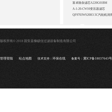
富卓除杂滤芯A220G01BM
A-1-20-CW10变压器滤芯
QF9703WS20H3.5C汽轮
版权所有© 2018 固安县慷硕佳过滤设备制造有限公司
管理登陆
站点地图
环保在线
冀ICP备18037643号
技术支持：
备案号：