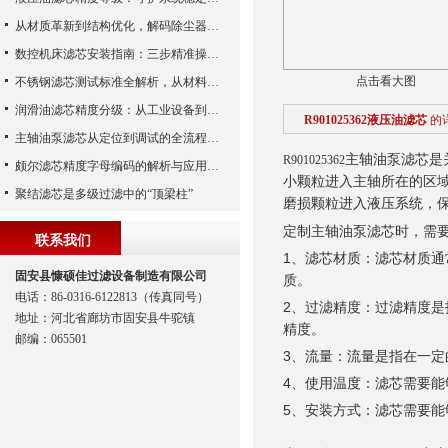
从材质革新到结构优化，解码除尘器滤芯性能跃升的核心逻辑
数控机床滤芯安装指南：三步精准操作，杜绝设备“亚健康”
点击看大图
不锈钢滤芯测试标准全解析，从材料性能到应用场景的严苛验证
润滑油滤芯精度分级：从工业设备到精密系统的过滤密码
R901025362液压油滤芯
的
主轴油泵滤芯从定位到调试的全流程解析
主轴油泵滤芯是
R901025362
颇尔滤芯精度字母编码的解析与应用指南
小颗粒进入主轴所在的区
聚结滤芯是多级过滤中的“顶梁柱”
磨损颗粒进入液压系统，
定制主轴油泵滤芯时，需
联系我们
1、滤芯材质：滤芯材质
固安县慷硕佳过滤设备制造有限公司
质。
电话：86-0316-6122813（传真同号）
2、过滤精度：过滤精度
地址：河北省廊坊市固安县牛驼镇
精度。
邮编：065501
3、流量：流量是指在一
4、使用温度：滤芯需要
5、安装方式：滤芯需要