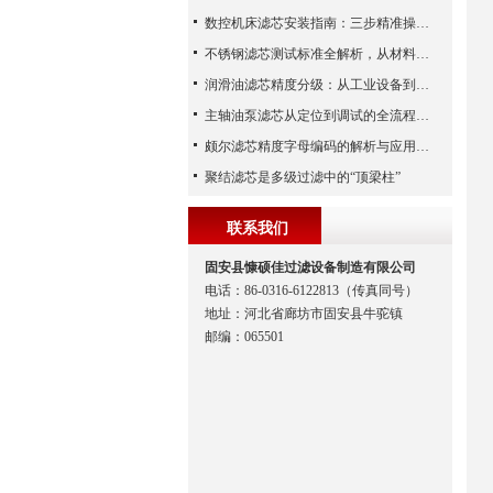
数控机床滤芯安装指南：三步精准操作，杜绝设备“亚健康”
不锈钢滤芯测试标准全解析，从材料性能到应用场景的严苛验证
润滑油滤芯精度分级：从工业设备到精密系统的过滤密码
主轴油泵滤芯从定位到调试的全流程解析
颇尔滤芯精度字母编码的解析与应用指南
聚结滤芯是多级过滤中的“顶梁柱”
联系我们
固安县慷硕佳过滤设备制造有限公司
电话：86-0316-6122813（传真同号）
地址：河北省廊坊市固安县牛驼镇
邮编：065501