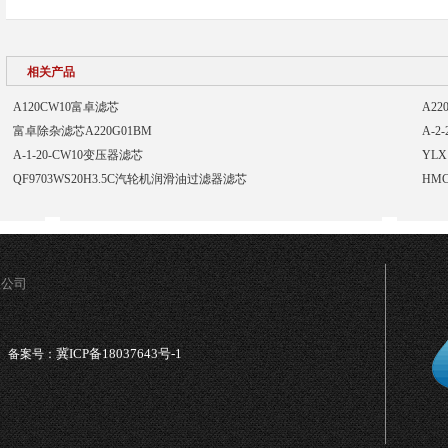
相关产品
A120CW10富卓滤芯
A2
富卓除杂滤芯A220G01BM
A-2
A-1-20-CW10变压器滤芯
YLX
QF9703WS20H3.5C汽轮机润滑油过滤器滤芯
HM
限公司
冀ICP备18037643号-1
备案号：