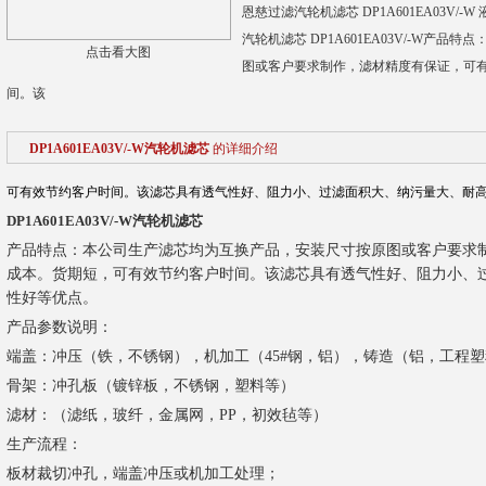
恩慈过滤汽轮机滤芯 DP1A601EA03V/
汽轮机滤芯 DP1A601EA03V/-W产
点击看大图
图或客户要求制作，滤材精度有保证，可
间。该
DP1A601EA03V/-W汽轮机滤芯
的详细介绍
可有效节约客户时间。该滤芯具有透气性好、阻力小、过滤面积大、纳污量大、耐
DP1A601EA03V/-W汽轮机滤芯
产品特点：本公司生产滤芯均为互换产品，安装尺寸按原图或客户要求
成本。货期短，可有效节约客户时间。该滤芯具有透气性好、阻力小、
性好等优点。
产品参数说明：
端盖：冲压（铁，不锈钢），机加工（45#钢，铝），铸造（铝，工程
骨架：冲孔板（镀锌板，不锈钢，塑料等）
滤材：（滤纸，玻纤，金属网，PP，初效毡等）
生产流程：
板材裁切冲孔，端盖冲压或机加工处理；