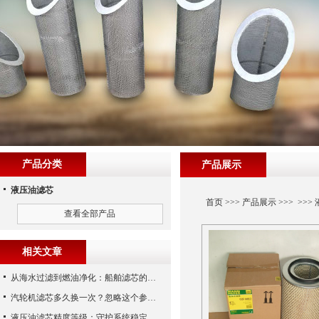
产品分类
产品展示
液压油滤芯
首页
>>>
产品展示
>>> >>>
查看全部产品
相关文章
从海水过滤到燃油净化：船舶滤芯的多场景应用解析
汽轮机滤芯多久换一次？忽略这个参数，机组非停损失可能上百万！
液压油滤芯精度等级：守护系统稳定与寿命的“微米标尺”