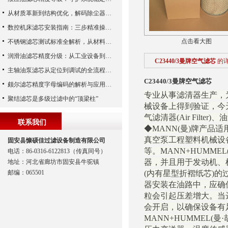
从材质革新到结构优化，解码除尘器滤芯性能跃升的核心逻辑
数控机床滤芯安装指南：三步精准操作，杜绝设备“亚健康”
点击看大图
不锈钢滤芯测试标准全解析，从材料性能到应用场景的严苛验证
润滑油滤芯精度分级：从工业设备到精密系统的过滤密码
C23440/3曼牌空气滤芯
的
主轴油泵滤芯从定位到调试的全流程解析
C23440/3曼牌空气滤芯
颇尔滤芯精度字母编码的解析与应用指南
专业从事滤清器生产，
聚结滤芯是多级过滤中的“顶梁柱”
械设备上得到验证，今天
气滤清器(Air Filter)、油过
联系我们
◆MANN(曼)牌产
真空泵工程塑料机械设
固安县慷硕佳过滤设备制造有限公司
等。MANN+HUMME
电话：86-0316-6122813（传真同号）
器，并且用于发动机、机械
地址：河北省廊坊市固安县牛驼镇
邮编：065501
(内有星型折褶纸芯)
器安装在油路中，应确
粒会引起压差增大。当
会开启，以确保设备有
MANN+HUMMEL(