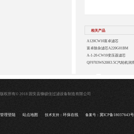
相关产品
A120CW10富卓滤芯
富卓除杂滤芯A220G01BM
A-1-20-CW10变压器滤芯
QF9703WS20H3.5C汽轮
版权所有© 2018 固安县慷硕佳过滤设备制造有限公司
管理登陆
站点地图
环保在线
冀ICP备18037643号
技术支持：
备案号：